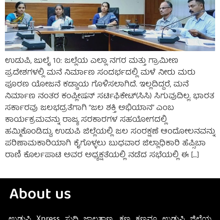
ಉಡುಪಿ, ಜುಲೈ 10: ಜಲ್ಲೆಯ ಎಲ್ಲಾ ನಗರ ಮತ್ತು ಗ್ರಾಮೀಣ
ಪ್ರದೇಶಗಳಲ್ಲಿ ಮನೆ ನಿರ್ಮಾಣ ಸಂದರ್ಭದಲ್ಲಿ ಮಳೆ ನೀರು ಮರು
ಪೂರಣ ಯೋಜನೆ ಕಡ್ಡಾಯ ಗೊಳಿಸಲಾಗಿದೆ. ಇಲ್ಲದಿದ್ದರೆ, ಮನೆ
ನಿರ್ಮಾಣ ನಂತರ ಕಂಪ್ಲೀಷನ್ ಸರ್ಟಿಫಿಕೇಟ್(ಸಿಸಿ) ಸಿಗುವುದಿಲ್ಲ. ಭಾರತ
ಸರ್ಕಾರವು ಜಲಭದ್ರತೆಗಾಗಿ “ಜಲ ಶಕ್ತಿ ಅಭಿಯಾನ” ಎಂಬ
ಕಾರ್ಯಕ್ರಮವನ್ನು ರಾಜ್ಯ ಸರಕಾರಗಳ ಸಹಯೋಗದಲ್ಲಿ
ಹಮ್ಮಿಕೊಂಡಿದ್ದು, ಉಡುಪಿ ಜಿಲ್ಲೆಯಲ್ಲಿ ಜಲ ಸಂರಕ್ಷಣೆ ಆಂದೋಲನವನ್ನು
ಪರಿಣಾಮಕಾರಿಯಾಗಿ ಕೈಗೊಳ್ಳಲು ಬುಧವಾರ ಜಿಲ್ಲಾಧಿಕಾರಿ ಹೆಪ್ಸಿಬಾ
ರಾಣಿ ಕೊರ್ಲಪಾಟಿ ಅವರ ಅಧ್ಯಕ್ಷತೆಯಲ್ಲಿ ನಡೆದ ಸಭೆಯಲ್ಲಿ ಈ […]
About us
ಉಡುಪಿ Xpress ಸುದ್ದಿ ಜಾಲತಾಣ. ಕ್ಷಣ ಕ್ಷಣವೂ ಉಡುಪಿ ಜಿಲ್ಲೆಯ