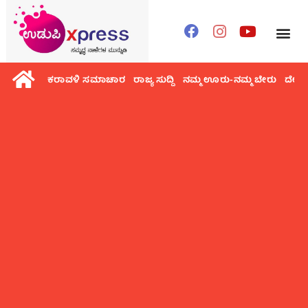
ಕರಾವಳಿ ಸಮಾಚಾರ
ರಾಜ್ಯ ಸುದ್ದಿ
ನಮ್ಮ ಊರು-ನಮ್ಮ ಬೇರು
ದೇಶ