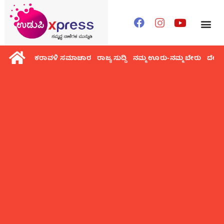
ಕರಾವಳಿ ಸಮಾಚಾರ
ರಾಜ್ಯ ಸುದ್ದಿ
ನಮ್ಮ ಊರು-ನಮ್ಮ ಬೇರು
ದೇಶ