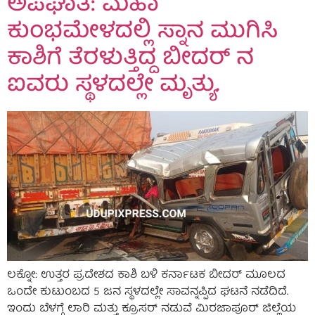
ಅಪಘಾತ: ಮಹಾ
ಕುಂಭಮೇಳದಲ್ಲಿ ಸ್ನಾನ ಮುಗಿಸಿ
ಕಾಶಿಗೆ ತೆರಳುತ್ತಿದ್ದ ಬೀದರ್ ನ
ಐವರು ಸ್ಥಳದಲ್ಲೇ ಮೃತ್ಯು.
ಲಕ್ನೋ: ಉತ್ತರ ಪ್ರದೇಶದ ಕಾಶಿ ಬಳಿ ಕರ್ನಾಟಕ ಬೀದರ್ ಮೂಲದ
ಒಂದೇ ಕುಟುಂಬದ 5 ಜನ ಸ್ಥಳದಲ್ಲೇ ಸಾವನ್ನಪ್ಪಿದ ಘಟನೆ ನಡೆದಿದೆ.
ಇಂದು ಬೆಳಗ್ಗೆ ಲಾರಿ ಮತ್ತು ಕ್ರೂಸರ್‌ ನಡುವೆ ಮಿರಜಾಪೂರ್ ಜಿಲ್ಲೆಯ