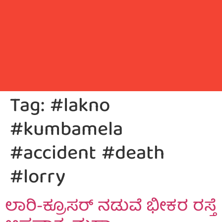
Tag:
#lakno
#kumbamela
#accident #death
#lorry
ಲಾರಿ-ಕ್ರೂಸರ್‌ ನಡುವೆ ಭೀಕರ ರಸ್ತೆ