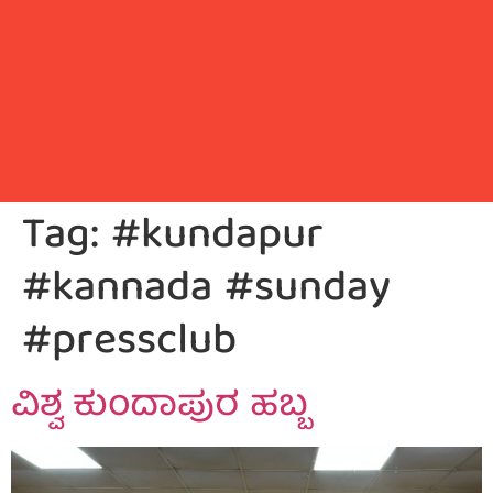
Tag:
#kundapur
#kannada #sunday
#pressclub
ವಿಶ್ವ ಕುಂದಾಪುರ ‌ಹಬ್ಬ