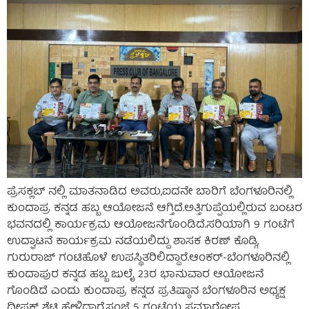
ಪ್ರೆಸಕ್ಲಬ್ ನಲ್ಲಿ ಮಾತನಾಡಿದ ಅವರು,ಐದನೇ ಬಾರಿಗೆ ಬೆಂಗಳೂರಿನಲ್ಲಿ
ಕುಂದಾಪ್ರ ಕನ್ನಡ ಹಬ್ಬ ಆಯೋಜನೆ ಆಗ್ತಿದೆ.ಅತ್ತಿಗುಪ್ಪೆಯಲ್ಲಿರುವ ಬಂಟರ
ಭವನದಲ್ಲಿ ಕಾರ್ಯಕ್ರಮ ಆಯೋಜನೆಗೊಂಡಿದೆ.ಸರಿಯಾಗಿ 9 ಗಂಟೆಗೆ
ಉದ್ಘಾಟನೆ ಕಾರ್ಯಕ್ರಮ ‌ನಡೆಯಲಿದ್ದು ಶಾಸಕ ಕಿರಣ್‌ ಕೊಡ್ಗಿ,
ಗುರುರಾಜ್ ಗಂಟಿಹೊಳೆ ಉಪಸ್ಥಿತರಿಲಿದ್ದಾರೆ.ಆಂಕರ್-ಬೆಂಗಳೂರಿನಲ್ಲಿ
ಕುಂದಾಪುರ ಕನ್ನಡ ಹಬ್ಬ ಜುಲೈ 23ರ ಭಾನುವಾರ ‌ಆಯೋಜನೆ
ಗೊಂಡಿದೆ ಎಂದು ಕುಂದಾಪ್ರ ಕನ್ನಡ ಪ್ರತಿಷ್ಠಾನ ಬೆಂಗಳೂರಿನ ಅಧ್ಯಕ್ಷ
‌ದೀಪಕ್ ಶೆಟ್ಟಿ ಹೇಳಿದ್ದಾರೆ.ಸಂಜೆ 5 ಗಂಟೆಯ ಸಮಾರೋಪ