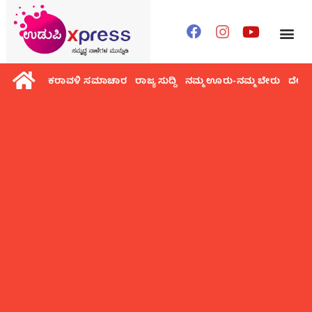
ಕರಾವಳಿ ಸಮಾಚಾರ
ರಾಜ್ಯ ಸುದ್ದಿ
ನಮ್ಮ ಊರು-ನಮ್ಮ ಬೇರು
ದೇಶ