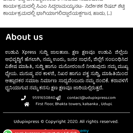
ಕಾರ್ಯಕ್ರಮದಲ್ಲಿ ಸಿಎಂ ಸಿದ್ದರಾಮಯ್ಯ,ನಟ- ನಿರ್ದೇಶಕ ರಿಷಬ್ ಶೆಟ್ಟಿ
ಕಾರ್ಯಕ್ರಮದಲ್ಲಿ ಭಾಗಿಯಾಗಲಿದ್ದಾರೆ.ಯಕ್ಷಗಾನ, ಹಾಡು, […]
About us
ಉಡುಪಿ Xpress ಸುದ್ದಿ ಜಾಲತಾಣ. ಕ್ಷಣ ಕ್ಷಣವೂ ಉಡುಪಿ ಜಿಲ್ಲೆಯ
ಅಭಿವೃದ್ಧಿಗೆ ಹೆಗಲಾಗಿ, ನಮ್ಮ ಊರು, ಜನರ ಸಾಧನೆ, ಜಿಲ್ಲೆಗೆ ಸಂಬಂಧಿಸಿದ
ವಿಶೇಷ ಮಾಹಿತಿ, ಸುದ್ದಿ ಹಾಗೂ ಮನೋರಂಜನೆ ನೀಡುವುದು ನಮ್ಮ ಮುಖ್ಯ
ಧ್ಯೇಯ. ಮನುಷ್ಯ ಪರ ಕಾಳಜಿ, ನಿಖರ ಹಾಗೂ ಪಕ್ವ ಸುದ್ದಿ, ಮಾಹಿತಿಯಿಂದ
ಆಹ್ಲಾದಕರ ಸಮಾಜ ನಿರ್ಮಾಣ ಸಾಧ್ಯವೆಂಬುದು ನಮ್ಮ ನಂಬಿಕೆ. ಕರಾವಳಿಗೆ
ಧ್ವನಿಯಾಗುವ ನಮ್ಮ ಕನಸು ಕ್ಷಣ ಕ್ಷಣವೂ ಜಾರಿಯಲ್ಲಿರುತ್ತದೆ.
9591650840
contact@udupixpress.com
First floor, Bhakta towers, kalsanka , Udupi.
Udupixpress © Copyright 2020. All rights reserved.
Designed By
Fluxemy