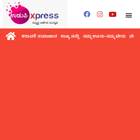
ಕರಾವಳಿ ಸಮಾಚಾರ
ರಾಜ್ಯ ಸುದ್ದಿ
ನಮ್ಮ ಊರು-ನಮ್ಮ ಬೇರು
ದೇಶ