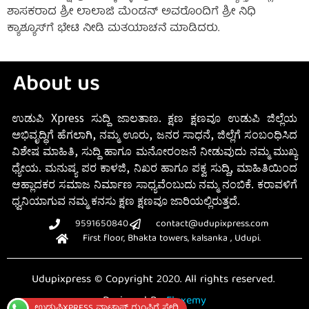
ಶಾಸಕರಾದ ಶ್ರೀ ಲಾಲಾಜಿ ಮೆಂಡನ್ ಅವರೊಂದಿಗೆ ಶ್ರೀ ನಿಧಿ
ಕ್ಯಾಶ್ಯೂಸ್‌ಗೆ ಭೇಟಿ ನೀಡಿ ಮತಯಾಚನೆ ಮಾಡಿದರು.
About us
ಉಡುಪಿ Xpress ಸುದ್ದಿ ಜಾಲತಾಣ. ಕ್ಷಣ ಕ್ಷಣವೂ ಉಡುಪಿ ಜಿಲ್ಲೆಯ
ಅಭಿವೃದ್ಧಿಗೆ ಹೆಗಲಾಗಿ, ನಮ್ಮ ಊರು, ಜನರ ಸಾಧನೆ, ಜಿಲ್ಲೆಗೆ ಸಂಬಂಧಿಸಿದ
ವಿಶೇಷ ಮಾಹಿತಿ, ಸುದ್ದಿ ಹಾಗೂ ಮನೋರಂಜನೆ ನೀಡುವುದು ನಮ್ಮ ಮುಖ್ಯ
ಧ್ಯೇಯ. ಮನುಷ್ಯ ಪರ ಕಾಳಜಿ, ನಿಖರ ಹಾಗೂ ಪಕ್ವ ಸುದ್ದಿ, ಮಾಹಿತಿಯಿಂದ
ಆಹ್ಲಾದಕರ ಸಮಾಜ ನಿರ್ಮಾಣ ಸಾಧ್ಯವೆಂಬುದು ನಮ್ಮ ನಂಬಿಕೆ. ಕರಾವಳಿಗೆ
ಧ್ವನಿಯಾಗುವ ನಮ್ಮ ಕನಸು ಕ್ಷಣ ಕ್ಷಣವೂ ಜಾರಿಯಲ್ಲಿರುತ್ತದೆ.
9591650840
contact@udupixpress.com
First floor, Bhakta towers, kalsanka , Udupi.
Udupixpress © Copyright 2020. All rights reserved.
Designed By
Fluxemy
ಉಡುಪಿXPRESS ವಾಟ್ಸಾಪ್ ಗುಂಪಿಗೆ ಸೇರಿ