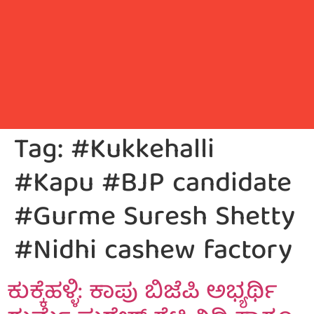
Tag:
#Kukkehalli
#Kapu #BJP candidate
#Gurme Suresh Shetty
#Nidhi cashew factory
ಕುಕ್ಕೆಹಳ್ಳಿ: ಕಾಪು ಬಿಜೆಪಿ ಅಭ್ಯರ್ಥಿ