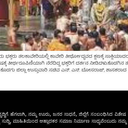
ು ಭಕ್ತರು ತಲಕಾವೇರಿಯಲ್ಲಿ ಕಾವೇರಿ ತೀರ್ಥೋದ್ಭವದ ಕ್ಷಣಕ್ಕೆ ಸಾಕ್ಷಿಯ
ಮಿಷಕ್ಕೆ ತೀರ್ಥರೂಪಿಣಿಯಾಗಿ ನೆರೆದಿದ್ದ ಭಕ್ತರಿಗೆ ದರ್ಶನ ನೀಡಿದಳು.ಕೊಡಗಿ
ಿ ಕೊಡಗು ಜಿಲ್ಲಾ ಉಸ್ತುವಾರಿ ಸಚಿವ ಎನ್. ಎಸ್. ಬೋಸರಾಜ್, ಶಾಸಕರಾದ 
ೃದ್ಧಿಗೆ ಹೆಗಲಾಗಿ, ನಮ್ಮ ಊರು, ಜನರ ಸಾಧನೆ, ಜಿಲ್ಲೆಗೆ ಸಂಬಂಧಿಸಿದ ವಿಶ
 ಸುದ್ದಿ, ಮಾಹಿತಿಯಿಂದ ಆಹ್ಲಾದಕರ ಸಮಾಜ ನಿರ್ಮಾಣ ಸಾಧ್ಯವೆಂಬುದು ನಮ್ಮ ನ