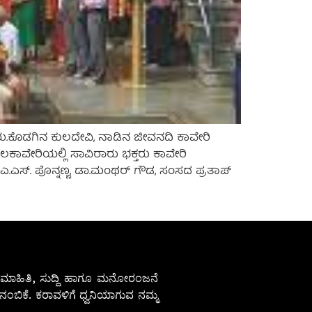
ಾದರು.ಕೊಡಗಿನ ಕುಲದೇವಿ, ನಾಡಿನ ಜೀವನದಿ ಕಾವೇರಿ
ನ ತಲಕಾವೇರಿಯಲ್ಲಿ ಸಾವಿರಾರು ಭಕ್ತರು ಕಾವೇರಿ
ಎ.ಎಸ್. ಪೊನ್ನಣ್ಣ, ಡಾ.ಮಂಥರ್ ಗೌಡ, ಸಂಸದ ಪ್ರತಾಪ್
ೇಷ ಮಾಹಿತಿ, ಸುದ್ದಿ ಹಾಗೂ ಮನೋರಂಜನೆ
ಂಬಿಕೆ. ಕರಾವಳಿಗೆ ಧ್ವನಿಯಾಗುವ ನಮ್ಮ