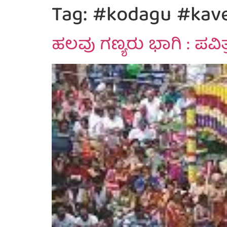
Tag:
#kodagu #kaver
ಹಲವು ಗಣ್ಯರು ಭಾಗಿ : ಪವಿ