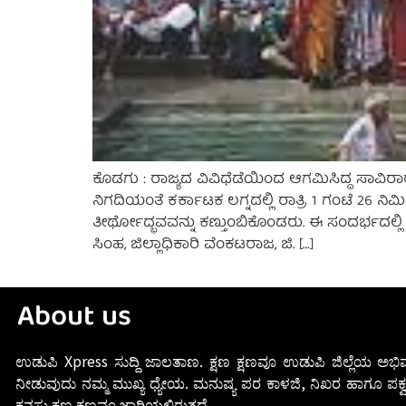
ಕೊಡಗು : ರಾಜ್ಯದ ವಿವಿಧೆಡೆಯಿಂದ ಆಗಮಿಸಿದ್ದ ಸಾವಿರಾರ
ನಿಗದಿಯಂತೆ ಕರ್ಕಾಟಕ ಲಗ್ನದಲ್ಲಿ ರಾತ್ರಿ 1 ಗಂಟೆ 26 ನಿ
ತೀರ್ಥೋದ್ಭವವನ್ನು ಕಣ್ತುಂಬಿಕೊಂಡರು. ಈ ಸಂದರ್ಭದಲ್ಲ
ಸಿಂಹ, ಜಿಲ್ಲಾಧಿಕಾರಿ ವೆಂಕಟರಾಜ, ಜಿ. […]
About us
ಉಡುಪಿ Xpress ಸುದ್ದಿ ಜಾಲತಾಣ. ಕ್ಷಣ ಕ್ಷಣವೂ ಉಡುಪಿ ಜಿಲ್ಲೆಯ ಅಭಿವ
ನೀಡುವುದು ನಮ್ಮ ಮುಖ್ಯ ಧ್ಯೇಯ. ಮನುಷ್ಯ ಪರ ಕಾಳಜಿ, ನಿಖರ ಹಾಗೂ ಪಕ್ವ
ಕನಸು ಕ್ಷಣ ಕ್ಷಣವೂ ಜಾರಿಯಲ್ಲಿರುತ್ತದೆ.