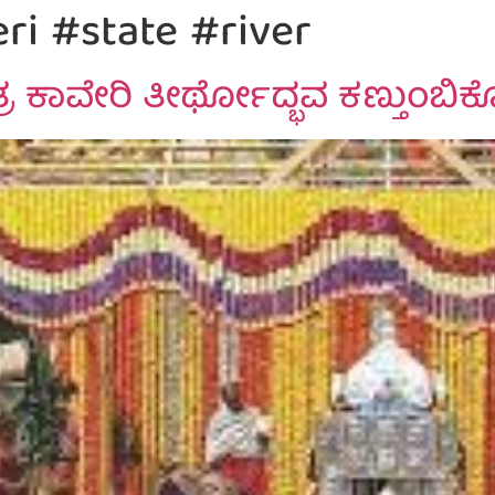
i #state #river
ತ್ರ ಕಾವೇರಿ ತೀರ್ಥೋದ್ಭವ ಕಣ್ತುಂಬಿ