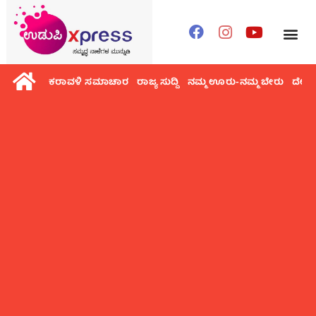
ಕರಾವಳಿ ಸಮಾಚಾರ
ರಾಜ್ಯ ಸುದ್ದಿ
ನಮ್ಮ ಊರು-ನಮ್ಮ ಬೇರು
ದೇಶ