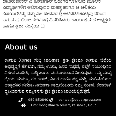
ಡಾ.ಕರುಣಾಕರ್ ಎ ಕೋಟೆಗಾರ್ ಬಿಡುಗಡೆಗೊಳಿಸುವ ಮೂಲಕ
ವಿದ್ಯಾರ್ಥಿಗಳಿಗೆ ಆಲಿಸುವುದರ ಮಹತ್ವ ಹಾಗೂ ಆ ಆಲಿಕೆಯ
ವಿಷಯಗಳನ್ನು ನಮ್ಮ ನಿಜ ಜೀವನದಲ್ಲಿ ಅಳವಡಿಸಿಕೂಳ್ಳುವುದರಿಂದ
ಆಗುವ ಪ್ರಯೋಜನಗಳ ಬಗ್ಗೆ ವಿವರಿಸಿದರು. ಕಾರ್ಯಕ್ರಮದ ಅಧ್ಯಕ್ಷರು
ಹಾಗೂ ತ್ರಿಶಾ ಸಂಸ್ಥೆಯ […]
About us
ಉಡುಪಿ Xpress ಸುದ್ದಿ ಜಾಲತಾಣ. ಕ್ಷಣ ಕ್ಷಣವೂ ಉಡುಪಿ ಜಿಲ್ಲೆಯ
ಅಭಿವೃದ್ಧಿಗೆ ಹೆಗಲಾಗಿ, ನಮ್ಮ ಊರು, ಜನರ ಸಾಧನೆ, ಜಿಲ್ಲೆಗೆ ಸಂಬಂಧಿಸಿದ
ವಿಶೇಷ ಮಾಹಿತಿ, ಸುದ್ದಿ ಹಾಗೂ ಮನೋರಂಜನೆ ನೀಡುವುದು ನಮ್ಮ ಮುಖ್ಯ
ಧ್ಯೇಯ. ಮನುಷ್ಯ ಪರ ಕಾಳಜಿ, ನಿಖರ ಹಾಗೂ ಪಕ್ವ ಸುದ್ದಿ, ಮಾಹಿತಿಯಿಂದ
ಆಹ್ಲಾದಕರ ಸಮಾಜ ನಿರ್ಮಾಣ ಸಾಧ್ಯವೆಂಬುದು ನಮ್ಮ ನಂಬಿಕೆ. ಕರಾವಳಿಗೆ
ಧ್ವನಿಯಾಗುವ ನಮ್ಮ ಕನಸು ಕ್ಷಣ ಕ್ಷಣವೂ ಜಾರಿಯಲ್ಲಿರುತ್ತದೆ.
9591650840
contact@udupixpress.com
First floor, Bhakta towers, kalsanka , Udupi.