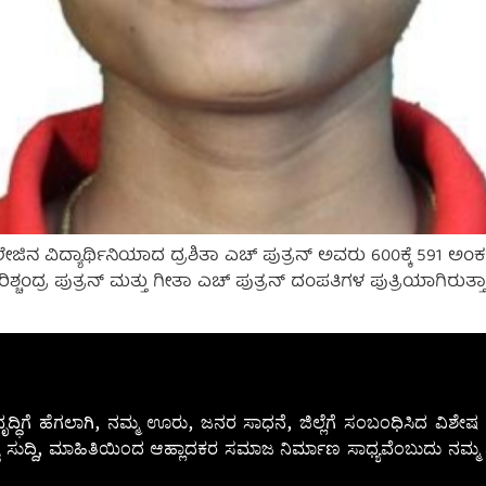
ನ ವಿದ್ಯಾರ್ಥಿನಿಯಾದ ದ್ರಶಿತಾ ಎಚ್ ಪುತ್ರನ್ ಅವರು 600ಕ್ಕೆ 591 ಅಂಕಗಳೊಂ
ಂದ್ರ ಪುತ್ರನ್ ಮತ್ತು ಗೀತಾ ಎಚ್ ಪುತ್ರನ್ ದಂಪತಿಗಳ ಪುತ್ರಿಯಾಗಿರುತ್ತಾರ
ೃದ್ಧಿಗೆ ಹೆಗಲಾಗಿ, ನಮ್ಮ ಊರು, ಜನರ ಸಾಧನೆ, ಜಿಲ್ಲೆಗೆ ಸಂಬಂಧಿಸಿದ ವಿಶ
 ಸುದ್ದಿ, ಮಾಹಿತಿಯಿಂದ ಆಹ್ಲಾದಕರ ಸಮಾಜ ನಿರ್ಮಾಣ ಸಾಧ್ಯವೆಂಬುದು ನಮ್ಮ ನ