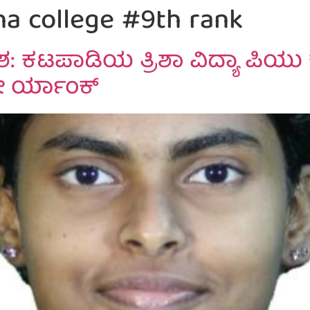
ha college #9th rank
: ಕಟಪಾಡಿಯ ತ್ರಿಶಾ ವಿದ್ಯಾ ಪಿಯು 
ನೇ ರ್ಯಾಂಕ್