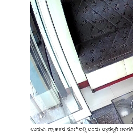
ಉಡುಪಿ: ಗ್ರಾಹಕನ ಸೋಗಿನಲ್ಲಿ ಬಂದು ಜ್ಯುವೆಲ್ಲರಿ 