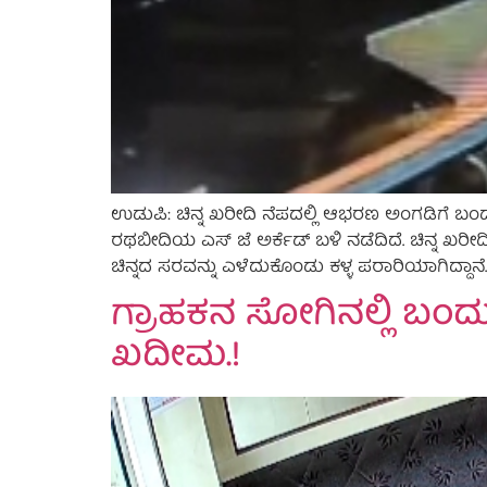
ಉಡುಪಿ: ಚಿನ್ನ ಖರೀದಿ ನೆಪದಲ್ಲಿ ಆಭರಣ ಅಂಗಡಿಗೆ ಬಂ
ರಥಬೀದಿಯ ಎಸ್ ಜೆ‌ ಅರ್ಕೆಡ್ ಬಳಿ‌ ನಡೆದಿದೆ. ಚಿನ್ನ ಖರೀ
ಚಿನ್ನದ ಸರವನ್ನು ಎಳೆದುಕೊಂಡು ಕಳ್ಳ ಪರಾರಿಯಾಗಿದ್ದಾನೆ
ಗ್ರಾಹಕನ ಸೋಗಿನಲ್ಲಿ ಬಂದು 
ಖದೀಮ.!