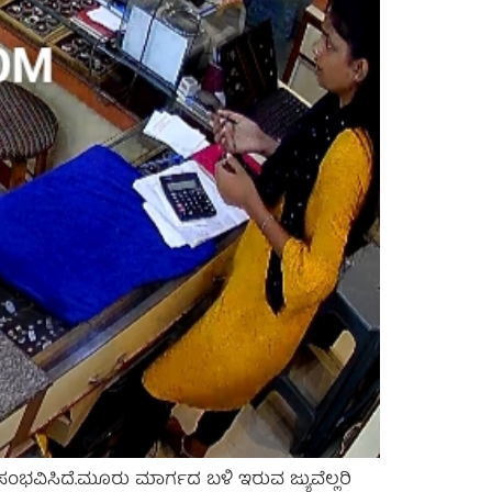
ಭವಿಸಿದೆ.ಮೂರು ಮಾರ್ಗದ ಬಳಿ ಇರುವ ಜ್ಯುವೆಲ್ಲರಿ