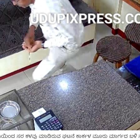
ಅಂಗಡಿಯಿಂದ ಸರ ಕಳವು ಮಾಡಿರುವ ಘಟನೆ ಕಾರ್ಕಳ ಮೂರು ಮಾರ್ಗದ ಬಳಿ ಸಂ