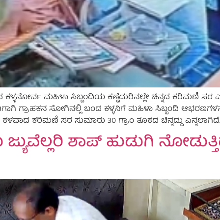
ದ ಕಳ್ಳನೋರ್ವ ಮಹಿಳಾ ಸಿಬ್ಬಂದಿಯ ಕಣ್ಣೆದುರಿನಲ್ಲೇ ಚಿನ್ನದ ಕರಿಮಣಿ
ದಿಗಾಗಿ ಗ್ರಾಹಕನ ಸೋಗಿನಲ್ಲಿ ಬಂದ ಕಳ್ಳನಿಗೆ ಮಹಿಳಾ ಸಿಬ್ಬಂದಿ ಆಭರಣಗಳನ್
. ಕಳವಾದ ಕರಿಮಣಿ ಸರ ಸುಮಾರು 30 ಗ್ರಾಂ ತೂಕದ ಚಿನ್ನದ್ದು ಎನ್ನಲಾಗಿದೆ.
ಜ್ಯುವೆಲ್ಲರಿ ಶಾಪ್ ಹುಡುಗಿ ನೋಡುತ್ತ