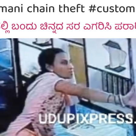
mani chain theft #custom
್ಲಿ ಬಂದು ಚಿನ್ನದ ಸರ ಎಗರಿಸಿ ಪರ