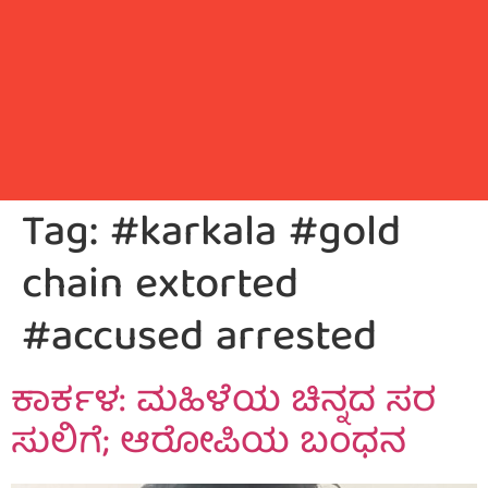
Tag:
#karkala #gold
chain extorted
#accused arrested
ಕಾರ್ಕಳ: ಮಹಿಳೆಯ ಚಿನ್ನದ ಸರ
ಸುಲಿಗೆ; ಆರೋಪಿಯ ಬಂಧನ