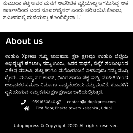
ಕುಮುದಾ ಶೆಟ್ಟಿ ಅವರ ಮನೆಗೆ ಅಪರಿಚಿತ ವ್ಯಕ್ತಿಯೊಬ್ಬ ಆಗಮಿಸಿದ್ದ. ಆತ
ಕಾರ್ಕಳದಿಂದ ಬಂದ ಸೂಪರ್‌ವೈಸರ್ ಎಂದು ಪರಿಚಯಿಸಿಕೊಂಡು,
ಸಮೀಪದಲ್ಲಿ ಮನೆಯನ್ನು ಹೊಂದಿದ್ದೀರಾ […]
About us
ಉಡುಪಿ Xpress ಸುದ್ದಿ ಜಾಲತಾಣ. ಕ್ಷಣ ಕ್ಷಣವೂ ಉಡುಪಿ ಜಿಲ್ಲೆಯ
ಅಭಿವೃದ್ಧಿಗೆ ಹೆಗಲಾಗಿ, ನಮ್ಮ ಊರು, ಜನರ ಸಾಧನೆ, ಜಿಲ್ಲೆಗೆ ಸಂಬಂಧಿಸಿದ
ವಿಶೇಷ ಮಾಹಿತಿ, ಸುದ್ದಿ ಹಾಗೂ ಮನೋರಂಜನೆ ನೀಡುವುದು ನಮ್ಮ ಮುಖ್ಯ
ಧ್ಯೇಯ. ಮನುಷ್ಯ ಪರ ಕಾಳಜಿ, ನಿಖರ ಹಾಗೂ ಪಕ್ವ ಸುದ್ದಿ, ಮಾಹಿತಿಯಿಂದ
ಆಹ್ಲಾದಕರ ಸಮಾಜ ನಿರ್ಮಾಣ ಸಾಧ್ಯವೆಂಬುದು ನಮ್ಮ ನಂಬಿಕೆ. ಕರಾವಳಿಗೆ
ಧ್ವನಿಯಾಗುವ ನಮ್ಮ ಕನಸು ಕ್ಷಣ ಕ್ಷಣವೂ ಜಾರಿಯಲ್ಲಿರುತ್ತದೆ.
9591650840
contact@udupixpress.com
First floor, Bhakta towers, kalsanka , Udupi.
Udupixpress © Copyright 2020. All rights reserved.