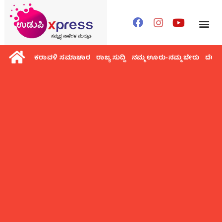
ಕರಾವಳಿ ಸಮಾಚಾರ
ರಾಜ್ಯ ಸುದ್ದಿ
ನಮ್ಮ ಊರು-ನಮ್ಮ ಬೇರು
ದೇಶ