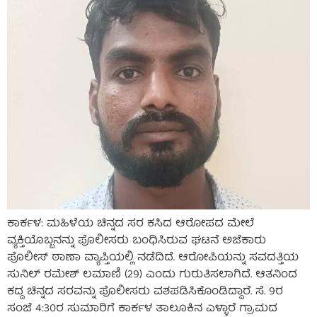
ಕಾರ್ಕಳ: ಮಹಿಳೆಯ ಚಿನ್ನದ ಸರ ಕಸಿದ ಆರೋಪದ ಮೇಲೆ
ವ್ಯಕ್ತಿಯೊಬ್ಬನನ್ನು ಪೊಲೀಸರು ಬಂಧಿಸಿರುವ ಘಟನೆ ಅಜೆಕಾರು
ಪೊಲೀಸ್ ಠಾಣಾ ವ್ಯಾಪ್ತಿಯಲ್ಲಿ ನಡೆದಿದೆ. ಆರೋಪಿಯನ್ನು ಸವದತ್ತಿಯ
ಸುನಿಲ್ ರಮೇಶ್ ಲಮಾಣಿ (29) ಎಂದು ಗುರುತಿಸಲಾಗಿದೆ. ಆತನಿಂದ
ಕದ್ದ ಚಿನ್ನದ ಸರವನ್ನು ಪೊಲೀಸರು ವಶಪಡಿಸಿಕೊಂಡಿದ್ದಾರೆ. ಸೆ. 9ರ
ಸಂಜೆ 4:30ರ ಸುಮಾರಿಗೆ ಕಾರ್ಕಳ ತಾಲೂಕಿನ ಎಳ್ಳಾರೆ ಗ್ರಾಮದ