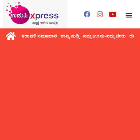
ಕರಾವಳಿ ಸಮಾಚಾರ
ರಾಜ್ಯ ಸುದ್ದಿ
ನಮ್ಮ ಊರು-ನಮ್ಮ ಬೇರು
ದೇಶ