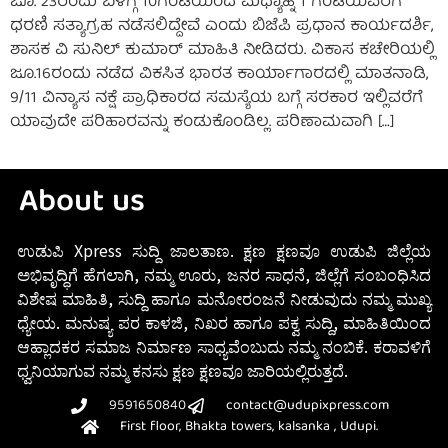
ಜೂ. 23ರಂದು ಬೆಳಿಗ್ಗೆ 10ಗಂಟೆಯಿಂದ ಮಧ್ಯಾಹ್ನ 1 ಗಂಟೆಯವರೆಗೆ
ಧರಣಿ ಸತ್ಯಾಗ್ರಹ ನಡೆಸಲಿದ್ದೇವೆ ಎಂದು ಬಿಜೆಪಿ ಪ್ರಧಾನ ಕಾರ್ಯದರ್ಶಿ,
ಶಾಸಕ ವಿ ಸುನಿಲ್ ಕುಮಾರ್ ಮಾಹಿತಿ ನೀಡಿದರು. ವಿಕಾಸ ಕಚೇರಿಯಲ್ಲಿ
ಜೂ.16ರಂದು ನಡೆದ ವಿಕಸಿತ ಭಾರತ ಕಾರ್ಯಾಗಾರದಲ್ಲಿ ಮಾತನಾಡಿ,
9/11 ವಿನ್ಯಾಸ ನಕ್ಷೆ ಪ್ರಾಧಿಕಾರದ ಸಮಸ್ಯೆಯ ಬಗ್ಗೆ ಸರಕಾರ ಇಲ್ಲಿವರೆಗೆ
ಯಾವುದೇ ಪರಿಹಾರವನ್ನು ಕಂಡುಕೊಂಡಿಲ್ಲ. ಪರಿಣಾಮವಾಗಿ […]
About us
ಉಡುಪಿ Xpress ಸುದ್ದಿ ಜಾಲತಾಣ. ಕ್ಷಣ ಕ್ಷಣವೂ ಉಡುಪಿ ಜಿಲ್ಲೆಯ
ಅಭಿವೃದ್ಧಿಗೆ ಹೆಗಲಾಗಿ, ನಮ್ಮ ಊರು, ಜನರ ಸಾಧನೆ, ಜಿಲ್ಲೆಗೆ ಸಂಬಂಧಿಸಿದ
ವಿಶೇಷ ಮಾಹಿತಿ, ಸುದ್ದಿ ಹಾಗೂ ಮನೋರಂಜನೆ ನೀಡುವುದು ನಮ್ಮ ಮುಖ್ಯ
ಧ್ಯೇಯ. ಮನುಷ್ಯ ಪರ ಕಾಳಜಿ, ನಿಖರ ಹಾಗೂ ಪಕ್ವ ಸುದ್ದಿ, ಮಾಹಿತಿಯಿಂದ
ಆಹ್ಲಾದಕರ ಸಮಾಜ ನಿರ್ಮಾಣ ಸಾಧ್ಯವೆಂಬುದು ನಮ್ಮ ನಂಬಿಕೆ. ಕರಾವಳಿಗೆ
ಧ್ವನಿಯಾಗುವ ನಮ್ಮ ಕನಸು ಕ್ಷಣ ಕ್ಷಣವೂ ಜಾರಿಯಲ್ಲಿರುತ್ತದೆ.
9591650840
contact@udupixpress.com
First floor, Bhakta towers, kalsanka , Udupi.