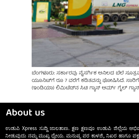
ಬೆಂಗಳೂರು: ಸರ್ಕಾರವು ನೈಸರ್ಗಿಕ ಅನಿಲದ ಬೆಲೆ ಸೂತ್ರವನ್ನ
ಯೂನಿಟ್‌ಗೆ ರೂ 7 ವರೆಗೆ ಕಡಿತವನ್ನು ಘೋಷಿಸಿದೆ. ಸಾರಿಗೆ
(ಇಂಡಿಯಾ) ಲಿಮಿಟೆಡ್‌ನ ಸಿಟಿ ಗ್ಯಾಸ್ ಆರ್ಮ್ ಗೈಲ್ ಗ್ಯಾಸ್ 
About us
ಉಡುಪಿ Xpress ಸುದ್ದಿ ಜಾಲತಾಣ. ಕ್ಷಣ ಕ್ಷಣವೂ ಉಡುಪಿ ಜಿಲ್ಲೆಯ ಅಭಿವ
ನೀಡುವುದು ನಮ್ಮ ಮುಖ್ಯ ಧ್ಯೇಯ. ಮನುಷ್ಯ ಪರ ಕಾಳಜಿ, ನಿಖರ ಹಾಗೂ ಪಕ್ವ