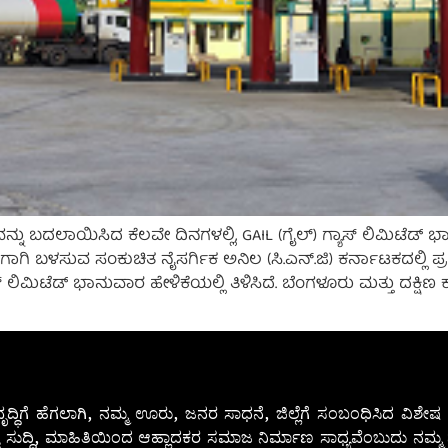
ು ಬದಲಾಯಿಸಿದ ಕೆಲವೇ ದಿನಗಳಲ್ಲಿ, GAIL (ಗೈಲ್) ಗ್ಯಾಸ್ ಲಿಮಿಟೆಡ್ ಭಾನುವ
ಗಾಗಿ ಬಳಸುವ ಸಂಕುಚಿತ ನೈಸರ್ಗಿಕ ಅನಿಲ (ಸಿ.ಎನ್.ಜಿ) ಕರ್ನಾಟಕದಲ್ಲಿ ಪ್
ಲಿಮಿಟೆಡ್ ಭಾನುವಾರ ಹೇಳಿಕೆಯಲ್ಲಿ ತಿಳಿಸಿದೆ. ಬೆಂಗಳೂರು ಮತ್ತು ದಕ್ಷಿಣ ಕನ್ನಡ
ೃದ್ಧಿಗೆ ಹೆಗಲಾಗಿ, ನಮ್ಮ ಊರು, ಜನರ ಸಾಧನೆ, ಜಿಲ್ಲೆಗೆ ಸಂಬಂಧಿಸಿದ ವಿಶ
 ಸುದ್ದಿ, ಮಾಹಿತಿಯಿಂದ ಆಹ್ಲಾದಕರ ಸಮಾಜ ನಿರ್ಮಾಣ ಸಾಧ್ಯವೆಂಬುದು ನಮ್ಮ ನ