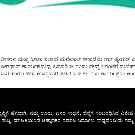
ಕರಣ ಮತ್ತು ಕ್ರೀಡಾ ಇಲಾಖೆ, ಮಣಿಪಾಲ್ ಅಕಾಡೆಮಿ ಆಫ್ ಹೈಯರ್ ಎಜುಕೇಶನ
ಥಾನ್ ಕಾರ್ಯಕ್ರಮವು ಜನವರಿ 15 ರಂದು ಬೆಳಗ್ಗೆ 7 ಗಂಟೆಗೆ ಮಣಿಪಾಲ
ೆ ಹಾಗೂ ಜಿಲ್ಲಾ ಉಸ್ತುವಾರಿ ಸಚಿವ ಎಸ್. ಅಂಗಾರ ಕಾರ್ಯಕ್ರಮ ಉದ್ಘಾಟ
ೃದ್ಧಿಗೆ ಹೆಗಲಾಗಿ, ನಮ್ಮ ಊರು, ಜನರ ಸಾಧನೆ, ಜಿಲ್ಲೆಗೆ ಸಂಬಂಧಿಸಿದ ವಿಶ
 ಸುದ್ದಿ, ಮಾಹಿತಿಯಿಂದ ಆಹ್ಲಾದಕರ ಸಮಾಜ ನಿರ್ಮಾಣ ಸಾಧ್ಯವೆಂಬುದು ನಮ್ಮ ನ