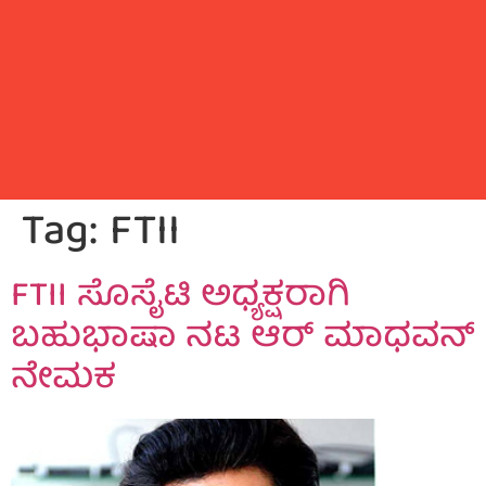
Tag:
FTII
FTII ಸೊಸೈಟಿ ಅಧ್ಯಕ್ಷರಾಗಿ
ಬಹುಭಾಷಾ ನಟ ಆರ್ ಮಾಧವನ್
ನೇಮಕ