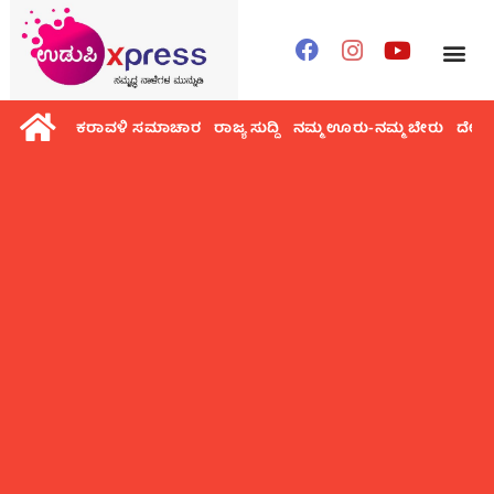
ಕರಾವಳಿ ಸಮಾಚಾರ
ರಾಜ್ಯ ಸುದ್ದಿ
ನಮ್ಮ ಊರು-ನಮ್ಮ ಬೇರು
ದೇಶ