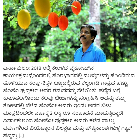
ಎರ್ನಾಕುಲಂ: 2018 ರಲ್ಲಿ ಕೇರಳದ ವೈಕೋಮ್‌ನ
ಕಾರ್ಯಕ್ರಮವೊಂದರಲ್ಲಿ ಹೊರಭಾಗದಲ್ಲಿ ಮುಳ್ಳುಗಳನ್ನು ಹೊಂದಿರುವ
ಹೊಳೆಯುವ ಕೆಂಪು-ಕಿತ್ತಳೆ ಬಣ್ಣದಲ್ಲಿರುವ ಕಲ್ಲಂಗಡಿ ಗಾತ್ರದ ಹಣ್ಣು,
ಜೊಜೊ ಪುನ್ನಕಲ್ ಅವರ ಗಮನವನ್ನು ಸೆಳೆಯಿತು. ಹಣ್ಣಿನ ಬಗ್ಗೆ
ಕುತೂಹಲಗೊಂಡು ಕೆಲವು ಬೀಜಗಳನ್ನು ಸಂಗ್ರಹಿಸಿ ಅದನ್ನು ತಮ್ಮ
ತೋಟದಲ್ಲಿ ಬೆಳೆದ ಜೊಜೋ ಅವರು ಇಂದು ಅದರ ಬೀಜ
ಮಾತ್ರದಿಂದಲೇ ವರ್ಷಕ್ಕೆ 2 ಲಕ್ಷ ರೂ ಸಂಪಾದನೆ ಮಾಡುತ್ತಿದ್ದಾರೆ!
ಎರ್ನಾಕುಲಂನ ಜೋಜೋ ಪುನ್ನಕಲ್ ಅವರು ಕಳೆದ ನಾಲ್ಕು
ವರ್ಷಗಳಿಂದ ವಿಯೆಟ್ನಾಂನ ವಿಲಕ್ಷಣ ಮತ್ತು ಪೌಷ್ಟಿಕಾಂಶಗಳುಳ್ಳ ಗ್ಯಾಕ್
ಹಣ್ಣನ್ನು […]