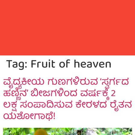
Tag:
Fruit of heaven
ವೈದ್ಯಕೀಯ ಗುಣಗಳಿರುವ ‘ಸ್ವರ್ಗದ
ಹಣ್ಣಿನ’ ಬೀಜಗಳಿಂದ ವರ್ಷಕ್ಕೆ 2
ಲಕ್ಷ ಸಂಪಾದಿಸುವ ಕೇರಳದ ರೈತನ
ಯಶೋಗಾಥೆ!