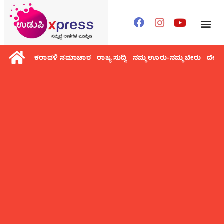
ಕರಾವಳಿ ಸಮಾಚಾರ
ರಾಜ್ಯ ಸುದ್ದಿ
ನಮ್ಮ ಊರು-ನಮ್ಮ ಬೇರು
ದೇಶ