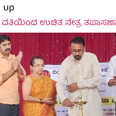
 up
 ವತಿಯಿಂದ ಉಚಿತ ನೇತ್ರ ತಪಾಸಣಾ