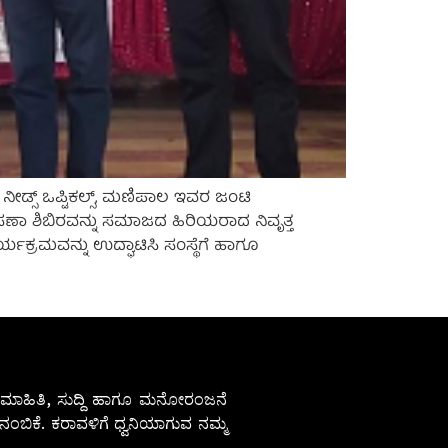
್ಸ್ ಒಪ್ಟಿಕಲ್ಸ್, ಮಣಿಪಾಲ ಇವರ ಜಂಟಿ
ಸಣಾ ಶಿಬಿರವನ್ನು ಸಮಾಜದ ಹಿರಿಯರಾದ ನಿವೃತ್ತ
ಕ್ರಮವನ್ನು ಉದ್ಘಾಟಿಸಿ ಸಂಸ್ಥೆಗೆ ಹಾಗೂ
ೇಷ ಮಾಹಿತಿ, ಸುದ್ದಿ ಹಾಗೂ ಮನೋರಂಜನೆ
ಂಬಿಕೆ. ಕರಾವಳಿಗೆ ಧ್ವನಿಯಾಗುವ ನಮ್ಮ