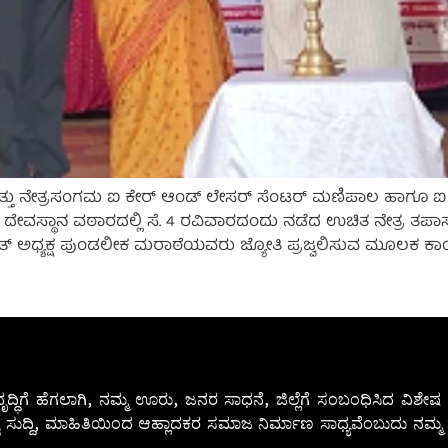
ು ನೇತ್ರಸಂಗಮ ಐ ಕೇರ್ ಆಂಡ್ ಲೇಸರ್ ಸೆಂಟರ್ ಮಣಿಪಾಲ ಹಾಗೂ ಐ ನೀಡ
 ದೇವಸ್ಥಾನ ವಠಾರದಲ್ಲಿ ಸೆ. 4 ರವಿವಾರದಂದು ನಡೆದ ಉಚಿತ ನೇತ್ರ ತಪಾ
್ ಅಧ್ಯಕ್ಷ ಪುಂಡಲೀಕ ಮರಾಠೆಯವರು ಜ್ಯೋತಿ ಪ್ರಜ್ವಲಿಸುವ ಮೂಲಕ ಕಾರ್ಯ
ೃದ್ಧಿಗೆ ಹೆಗಲಾಗಿ, ನಮ್ಮ ಊರು, ಜನರ ಸಾಧನೆ, ಜಿಲ್ಲೆಗೆ ಸಂಬಂಧಿಸಿದ ವಿಶ
 ಸುದ್ದಿ, ಮಾಹಿತಿಯಿಂದ ಆಹ್ಲಾದಕರ ಸಮಾಜ ನಿರ್ಮಾಣ ಸಾಧ್ಯವೆಂಬುದು ನಮ್ಮ ನ