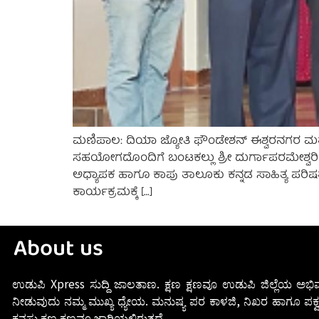
ಮಣಿಪಾಲ: ದಿಯಾ ಜ್ಯೋತಿ ಫೌಂಡೇಶನ್ ಈಶ್ವರನಗರ ಮತ್ತ
ಸಹಯೋಗದೊಂದಿಗೆ ಬಂಟಕಲ್ಲು ಶ್ರೀ ದುರ್ಗಾಪರಮೇಶ್ವರಿ
ಅಧ್ಯಾಪಕ ಹಾಗೂ ಕಾಪು ತಾಲೂಕು ಕನ್ನಡ ಸಾಹಿತ್ಯ ಪರಿಷತ
ಕಾರ್ಯಕ್ರಮಕ್ಕೆ […]
About us
ಉಡುಪಿ Xpress ಸುದ್ದಿ ಜಾಲತಾಣ. ಕ್ಷಣ ಕ್ಷಣವೂ ಉಡುಪಿ ಜಿಲ್ಲೆಯ ಅಭಿವ
ನೀಡುವುದು ನಮ್ಮ ಮುಖ್ಯ ಧ್ಯೇಯ. ಮನುಷ್ಯ ಪರ ಕಾಳಜಿ, ನಿಖರ ಹಾಗೂ ಪಕ್ವ
ಕನಸು ಕ್ಷಣ ಕ್ಷಣವೂ ಜಾರಿಯಲ್ಲಿರುತ್ತದೆ.