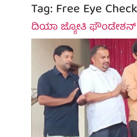
Tag:
Free Eye Check
ದಿಯಾ ಜ್ಯೋತಿ ಫೌಂಡೇಶನ್