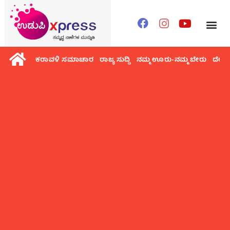
ಕರಾವಳಿ ಸಮಾಚಾರ
ರಾಜ್ಯ ಸುದ್ದಿ
ನಮ್ಮ ಊರು-ನಮ್ಮ ಬೇರು
ದೇಶ