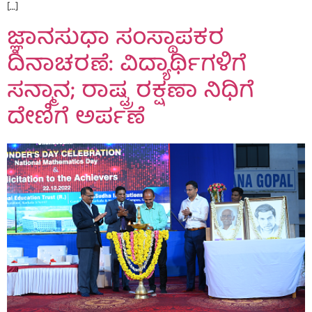
[…]
ಜ್ಞಾನಸುಧಾ ಸಂಸ್ಥಾಪಕರ
ದಿನಾಚರಣೆ: ವಿದ್ಯಾರ್ಥಿಗಳಿಗೆ
ಸನ್ಮಾನ; ರಾಷ್ಟ್ರ ರಕ್ಷಣಾ ನಿಧಿಗೆ
ದೇಣಿಗೆ ಅರ್ಪಣೆ