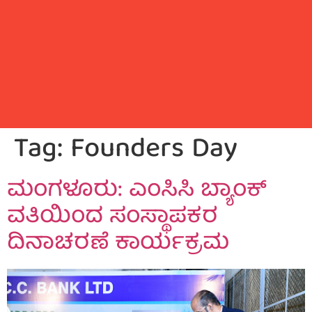
Tag:
Founders Day
ಮಂಗಳೂರು: ಎಂಸಿಸಿ ಬ್ಯಾಂಕ್
ವತಿಯಿಂದ ಸಂಸ್ಥಾಪಕರ
ದಿನಾಚರಣೆ ಕಾರ್ಯಕ್ರಮ