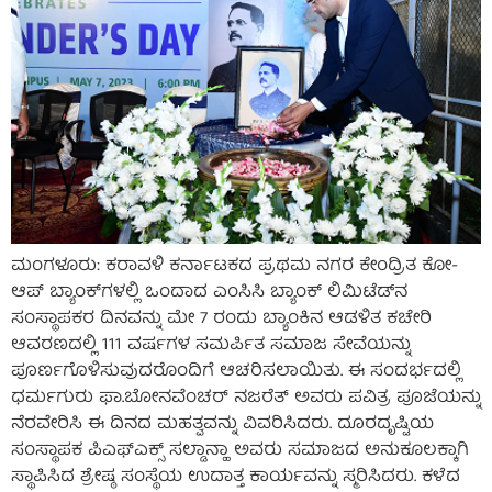
ಮಂಗಳೂರು: ಕರಾವಳಿ ಕರ್ನಾಟಕದ ಪ್ರಥಮ ನಗರ ಕೇಂದ್ರಿತ ಕೋ-
ಆಪ್ ಬ್ಯಾಂಕ್‌ಗಳಲ್ಲಿ ಒಂದಾದ ಎಂಸಿಸಿ ಬ್ಯಾಂಕ್ ಲಿಮಿಟೆಡ್‌ನ
ಸಂಸ್ಥಾಪಕರ ದಿನವನ್ನು ಮೇ 7 ರಂದು ಬ್ಯಾಂಕಿನ ಆಡಳಿತ ಕಚೇರಿ
ಆವರಣದಲ್ಲಿ 111 ವರ್ಷಗಳ ಸಮರ್ಪಿತ ಸಮಾಜ ಸೇವೆಯನ್ನು
ಪೂರ್ಣಗೊಳಿಸುವುದರೊಂದಿಗೆ ಆಚರಿಸಲಾಯಿತು. ಈ ಸಂದರ್ಭದಲ್ಲಿ
ಧರ್ಮಗುರು ಫಾ.ಬೋನವೆಂಚರ್ ನಜರೆತ್ ಅವರು ಪವಿತ್ರ ಪೂಜೆಯನ್ನು
ನೆರವೇರಿಸಿ ಈ ದಿನದ ಮಹತ್ವವನ್ನು ವಿವರಿಸಿದರು. ದೂರದೃಷ್ಟಿಯ
ಸಂಸ್ಥಾಪಕ ಪಿಎಫ್‌ಎಕ್ಸ್ ಸಲ್ಡಾನ್ಹಾ ಅವರು ಸಮಾಜದ ಅನುಕೂಲಕ್ಕಾಗಿ
ಸ್ಥಾಪಿಸಿದ ಶ್ರೇಷ್ಠ ಸಂಸ್ಥೆಯ ಉದಾತ್ತ ಕಾರ್ಯವನ್ನು ಸ್ಮರಿಸಿದರು. ಕಳೆದ