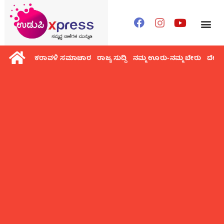
ಕರಾವಳಿ ಸಮಾಚಾರ
ರಾಜ್ಯ ಸುದ್ದಿ
ನಮ್ಮ ಊರು-ನಮ್ಮ ಬೇರು
ದೇಶ