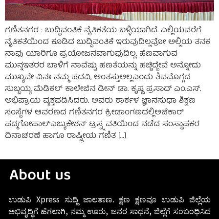
ಗಣಿತನಗರ : ಬುದ್ದಿವಂತಿಕೆ ನೈತಿಕತೆಯ ಬಳ್ಳಿಯಾಗಿದೆ. ಎಲ್ಲಿಯವರೆಗೆ
ನೈತಿಕತೆಯಿಂದ ಕೂಡಿದ ಬುದ್ದಿವಂತಿಕೆ ಇರುವುದಿಲ್ಲವೋ ಅಲ್ಲಿಯ ತನಕ
ನಾವು ಯಾರಿಗೂ ಪ್ರಯೋಜನವಾಗುವುದಿಲ್ಲ. ಹೆಣವಾಗುವ
ಮುನ್ನಇತರರ ಬಾಳಿಗೆ ನಾವೆಷ್ಟು ಹಣತೆಯನ್ನು ಹಚ್ಚಿದ್ದೇವೆ ಅನ್ನೋದು
ಮುಖ್ಯವೇ ವಿನಃ ನಮ್ಮ ಪದವಿ, ಅಂತಸ್ತುಅಲ್ಲಎಂದು ಶಿವಮೊಗ್ಗದ
ಸುಬ್ಬಯ್ಯ ಮೆಡಿಕಲ್‌ ಕಾಲೇಜಿನ ಡೀನ್‌ ಡಾ. ಕೃಷ್ಣ ಪ್ರಸಾದ್‌ ಎಂ.ಎಸ್.
ಅಭಿಪ್ರಾಯ ವ್ಯಕ್ತಪಡಿಸಿದರು. ಅವರು ಕಾರ್ಕಳ ಜ್ಞಾನಸುಧಾ ಶಿಕ್ಷಣ
ಸಂಸ್ಥೆಗಳ ಆವರಣದ ಗಣಿತನಗರ ಕ್ರೀಡಾಂಗಣದಲ್ಲಿಅಜೆಕಾರ್
ಪದ್ಮಗೋಪಾಲ್‌ಎಜ್ಯುಕೇಶನ್‌ ಟ್ರಸ್ಟ್ನ ವತಿಯಿಂದ ನಡೆದ ಸಂಸ್ಥಾಪಕರ
ದಿನಾಚರಣೆ ಹಾಗೂ ರಾಷ್ಟ್ರೀಯ ಗಣಿತ […]
About us
ಉಡುಪಿ Xpress ಸುದ್ದಿ ಜಾಲತಾಣ. ಕ್ಷಣ ಕ್ಷಣವೂ ಉಡುಪಿ ಜಿಲ್ಲೆಯ
ಅಭಿವೃದ್ಧಿಗೆ ಹೆಗಲಾಗಿ, ನಮ್ಮ ಊರು, ಜನರ ಸಾಧನೆ, ಜಿಲ್ಲೆಗೆ ಸಂಬಂಧಿಸಿದ