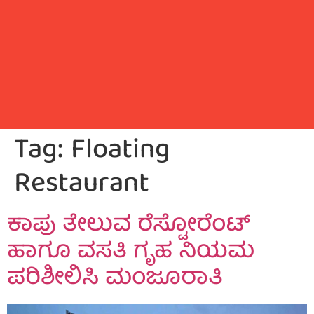
Tag:
Floating
Restaurant
ಕಾಪು ತೇಲುವ ರೆಸ್ಟೋರೆಂಟ್
ಹಾಗೂ ವಸತಿ ಗೃಹ ನಿಯಮ
ಪರಿಶೀಲಿಸಿ ಮಂಜೂರಾತಿ