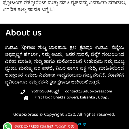
ಫ್ಲೋಟಿಂಗ್ ರೆಸ್ಟೋರೆಂಟ್ ಮತ್ತು ವಸತಿ ಗೃಹವನ್ನು ನಿರ್ಮಾಣ ಮಾಡಲು,
ನಿಗದಿತ ಶುಲ್ಕ ಪಾವತಿ ಬಗ್ಗೆ […]
About us
ಉಡುಪಿ Xpress ಸುದ್ದಿ ಜಾಲತಾಣ. ಕ್ಷಣ ಕ್ಷಣವೂ ಉಡುಪಿ ಜಿಲ್ಲೆಯ
ಅಭಿವೃದ್ಧಿಗೆ ಹೆಗಲಾಗಿ, ನಮ್ಮ ಊರು, ಜನರ ಸಾಧನೆ, ಜಿಲ್ಲೆಗೆ ಸಂಬಂಧಿಸಿದ
ವಿಶೇಷ ಮಾಹಿತಿ, ಸುದ್ದಿ ಹಾಗೂ ಮನೋರಂಜನೆ ನೀಡುವುದು ನಮ್ಮ ಮುಖ್ಯ
ಧ್ಯೇಯ. ಮನುಷ್ಯ ಪರ ಕಾಳಜಿ, ನಿಖರ ಹಾಗೂ ಪಕ್ವ ಸುದ್ದಿ, ಮಾಹಿತಿಯಿಂದ
ಆಹ್ಲಾದಕರ ಸಮಾಜ ನಿರ್ಮಾಣ ಸಾಧ್ಯವೆಂಬುದು ನಮ್ಮ ನಂಬಿಕೆ. ಕರಾವಳಿಗೆ
ಧ್ವನಿಯಾಗುವ ನಮ್ಮ ಕನಸು ಕ್ಷಣ ಕ್ಷಣವೂ ಜಾರಿಯಲ್ಲಿರುತ್ತದೆ.
9591650840
contact@udupixpress.com
First floor, Bhakta towers, kalsanka , Udupi.
Udupixpress © Copyright 2020. All rights reserved.
Designed By
Fluxemy
ಉಡುಪಿXPRESS ವಾಟ್ಸಾಪ್ ಗುಂಪಿಗೆ ಸೇರಿ