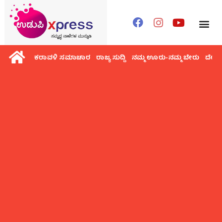
ಕರಾವಳಿ ಸಮಾಚಾರ
ರಾಜ್ಯ ಸುದ್ದಿ
ನಮ್ಮ ಊರು-ನಮ್ಮ ಬೇರು
ದೇಶ