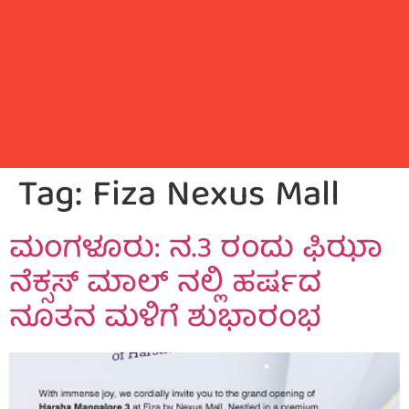
Tag:
Fiza Nexus Mall
ಮಂಗಳೂರು: ನ.3 ರಂದು ಫಿಝಾ
ನೆಕ್ಸಸ್ ಮಾಲ್ ನಲ್ಲಿ ಹರ್ಷದ
ನೂತನ ಮಳಿಗೆ ಶುಭಾರಂಭ