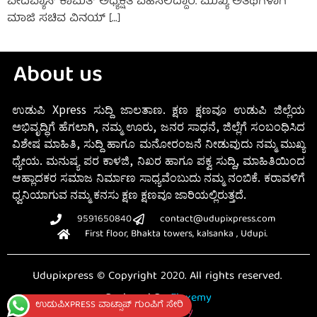
ವೇದವ್ಯಾಸ್ ಕಾಮತ್ ಅಧ್ಯಕ್ಷತೆ ವಹಿಸಲಿದ್ದಾರೆ. ಮುಖ್ಯ ಅತಿಥಿಗಳಾಗಿ
ಮಾಜಿ ಸಚಿವ ವಿನಯ್ […]
About us
ಉಡುಪಿ Xpress ಸುದ್ದಿ ಜಾಲತಾಣ. ಕ್ಷಣ ಕ್ಷಣವೂ ಉಡುಪಿ ಜಿಲ್ಲೆಯ
ಅಭಿವೃದ್ಧಿಗೆ ಹೆಗಲಾಗಿ, ನಮ್ಮ ಊರು, ಜನರ ಸಾಧನೆ, ಜಿಲ್ಲೆಗೆ ಸಂಬಂಧಿಸಿದ
ವಿಶೇಷ ಮಾಹಿತಿ, ಸುದ್ದಿ ಹಾಗೂ ಮನೋರಂಜನೆ ನೀಡುವುದು ನಮ್ಮ ಮುಖ್ಯ
ಧ್ಯೇಯ. ಮನುಷ್ಯ ಪರ ಕಾಳಜಿ, ನಿಖರ ಹಾಗೂ ಪಕ್ವ ಸುದ್ದಿ, ಮಾಹಿತಿಯಿಂದ
ಆಹ್ಲಾದಕರ ಸಮಾಜ ನಿರ್ಮಾಣ ಸಾಧ್ಯವೆಂಬುದು ನಮ್ಮ ನಂಬಿಕೆ. ಕರಾವಳಿಗೆ
ಧ್ವನಿಯಾಗುವ ನಮ್ಮ ಕನಸು ಕ್ಷಣ ಕ್ಷಣವೂ ಜಾರಿಯಲ್ಲಿರುತ್ತದೆ.
9591650840
contact@udupixpress.com
First floor, Bhakta towers, kalsanka , Udupi.
Udupixpress © Copyright 2020. All rights reserved.
Designed By
Fluxemy
ಉಡುಪಿXPRESS ವಾಟ್ಸಾಪ್ ಗುಂಪಿಗೆ ಸೇರಿ
Privacy Policy