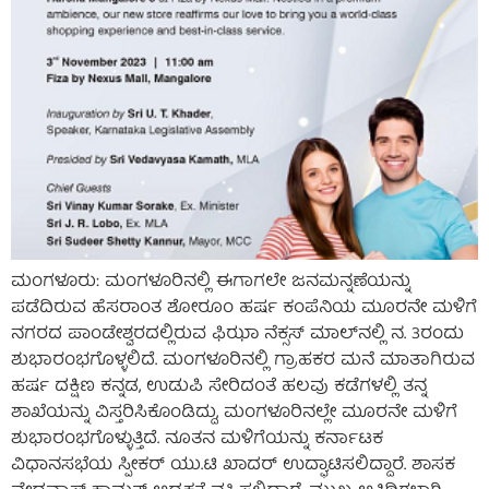
ಮಂಗಳೂರು: ಮಂಗಳೂರಿನಲ್ಲಿ ಈಗಾಗಲೇ ಜನಮನ್ನಣೆಯನ್ನು
ಪಡೆದಿರುವ ಹೆಸರಾಂತ ಶೋರೂಂ ಹರ್ಷ ಕಂಪೆನಿಯ ಮೂರನೇ ಮಳಿಗೆ
ನಗರದ ಪಾಂಡೇಶ್ವರದಲ್ಲಿರುವ ಫಿಝಾ ನೆಕ್ಸಸ್ ಮಾಲ್‌ನಲ್ಲಿ ನ. 3ರಂದು
ಶುಭಾರಂಭಗೊಳ್ಳಲಿದೆ. ಮಂಗಳೂರಿನಲ್ಲಿ ಗ್ರಾಹಕರ ಮನೆ ಮಾತಾಗಿರುವ
ಹರ್ಷ ದಕ್ಷಿಣ ಕನ್ನಡ, ಉಡುಪಿ ಸೇರಿದಂತೆ ಹಲವು ಕಡೆಗಳಲ್ಲಿ ತನ್ನ
ಶಾಖೆಯನ್ನು ವಿಸ್ತರಿಸಿಕೊಂಡಿದ್ದು, ಮಂಗಳೂರಿನಲ್ಲೇ ಮೂರನೇ ಮಳಿಗೆ
ಶುಭಾರಂಭಗೊಳ್ಳುತ್ತಿದೆ. ನೂತನ ಮಳಿಗೆಯನ್ನು ಕರ್ನಾಟಕ
ವಿಧಾನಸಭೆಯ ಸ್ಪೀಕರ್ ಯು.ಟಿ ಖಾದರ್ ಉದ್ಘಾಟಿಸಲಿದ್ದಾರೆ. ಶಾಸಕ