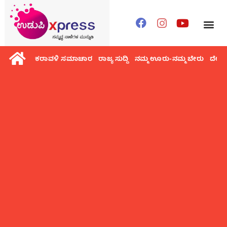
ಕರಾವಳಿ ಸಮಾಚಾರ
ರಾಜ್ಯ ಸುದ್ದಿ
ನಮ್ಮ ಊರು-ನಮ್ಮ ಬೇರು
ದೇಶ