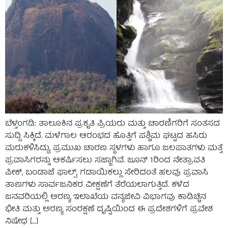
ಬೆಳ್ತಂಗಡಿ: ತಾಲೂಕಿನ ಪ್ರಕೃತಿ ಪ್ರಿಯರು ಮತ್ತು ಚಾರಣಿಗರಿಗೆ ಸಂತಸದ
ಸುದ್ದಿ ಸಿಕ್ಕಿದೆ. ಮಳೆಗಾಲ ಆರಂಭದ ಹೊತ್ತಿಗೆ ಪಶ್ಚಿಮ ಘಟ್ಟದ ಹಸಿರು
ಮರುಕಳಿಸಿದ್ದು, ಪ್ರಮುಖ ಚಾರಣ ಸ್ಥಳಗಳು ಹಾಗೂ ಜಲಪಾತಗಳು ಮತ್ತೆ
ಪ್ರವಾಸಿಗರನ್ನು ಆಕರ್ಷಿಸಲು ಸಜ್ಜಾಗಿವೆ. ಜೂನ್ 1ರಿಂದ ನೇತ್ರಾವತಿ
ಪೀಕ್, ಬಂಡಾಜೆ ಫಾಲ್ಸ್, ಗಡಾಯಿಕಲ್ಲು ಸೇರಿದಂತೆ ಹಲವು ಪ್ರವಾಸಿ
ತಾಣಗಳು ಸಾರ್ವಜನಿಕರ ವೀಕ್ಷಣೆಗೆ ತೆರೆಯಲಾಗುತ್ತಿದೆ. ಕಳೆದ
ಜನವರಿಯಲ್ಲಿ ಅರಣ್ಯ ಇಲಾಖೆಯ ವನ್ಯಜೀವಿ ವಿಭಾಗವು ಕಾಡಿಚ್ಚಿನ
ಭೀತಿ ಮತ್ತು ಅರಣ್ಯ ಸಂರಕ್ಷಣೆ ದೃಷ್ಟಿಯಿಂದ ಈ ಪ್ರದೇಶಗಳಿಗೆ ಪ್ರವೇಶ
ನಿಷೇಧ […]