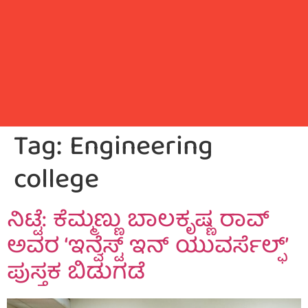
Tag:
Engineering
college
ನಿಟ್ಟೆ: ಕೆಮ್ಮಣ್ಣು ಬಾಲಕೃಷ್ಣ ರಾವ್
ಅವರ ‘ಇನ್ವೆಸ್ಟ್ ಇನ್ ಯುವರ್ಸೆಲ್ಫ್’
ಪುಸ್ತಕ ಬಿಡುಗಡೆ