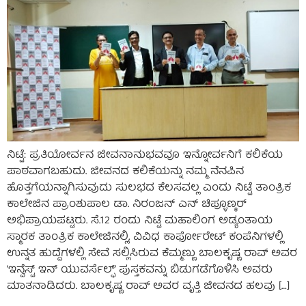
ನಿಟ್ಟೆ: ಪ್ರತಿಯೋರ್ವನ ಜೀವನಾನುಭವವೂ ಇನ್ನೋರ್ವನಿಗೆ ಕಲಿಕೆಯ
ಪಾಠವಾಗಬಹುದು. ಜೀವನದ ಕಲಿಕೆಯನ್ನು ನಮ್ಮ ನೆನಪಿನ
ಹೊತ್ತಗೆಯನ್ನಾಗಿಸುವುದು ಸುಲಭದ ಕೆಲಸವಲ್ಲ ಎಂದು ನಿಟ್ಟೆ ತಾಂತ್ರಿಕ
ಕಾಲೇಜಿನ ಪ್ರಾಂಶುಪಾಲ ಡಾ. ನಿರಂಜನ್ ಎನ್ ಚಿಪ್ಳೂಣ್ಕರ್
ಅಭಿಪ್ರಾಯಪಟ್ಟರು. ಸೆ.12 ರಂದು ನಿಟ್ಟೆ ಮಹಾಲಿಂಗ ಅಡ್ಯಂತಾಯ
ಸ್ಮಾರಕ ತಾಂತ್ರಿಕ ಕಾಲೇಜಿನಲ್ಲಿ, ವಿವಿಧ ಕಾರ್ಫೋರೇಟ್ ಕಂಪೆನಿಗಳಲ್ಲಿ
ಉನ್ನತ ಹುದ್ದೆಗಳಲ್ಲಿ ಸೇವೆ ಸಲ್ಲಿಸಿರುವ ಕೆಮ್ಮಣ್ಣು ಬಾಲಕೃಷ್ಣ ರಾವ್ ಅವರ
‘ಇನ್ವೆಸ್ಟ್ ಇನ್ ಯುವರ್ಸೆಲ್ಫ್’ ಪುಸ್ತಕವನ್ನು ಬಿಡುಗಡೆಗೊಳಿಸಿ ಅವರು
ಮಾತನಾಡಿದರು. ಬಾಲಕೃಷ್ಣ ರಾವ್ ಅವರ ವೃತ್ತಿ ಜೀವನದ ಹಲವು […]