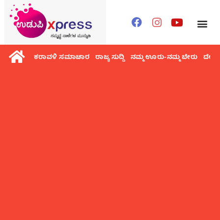
ಕರಾವಳಿ ಸಮಾಚಾರ
ರಾಜ್ಯ ಸುದ್ದಿ
ನಮ್ಮ ಊರು-ನಮ್ಮ ಬೇರು
ದೇಶ