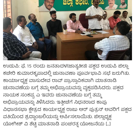
ಉಡುಪಿ: ಫೆ. 15 ರಂದು ಜನತಾದಳ(ಜಾತ್ಯತೀತ) ಪಕ್ಷದ ಉಡುಪಿ ಜಿಲ್ಲಾ
ಕಚೇರಿ ಕುಮಾರಕೃಪಾದಲ್ಲಿ ಚುನಾವಣಾ ಪೂರ್ವಭಾವಿ ಸಭೆ ಜರುಗಿತು.
ಕಾರ್ಯಾಧ್ಯಕ್ಷ ವಾಸುದೇವ ರಾವ್ ಪ್ರಾಸ್ತಾವಿಕವಾಗಿ ಮಾತನಾಡಿ
ಚುನಾವಣೆಯ ಬಗ್ಗೆ ತಮ್ಮ ಅಭಿಪ್ರಾಯವನ್ನು ವ್ಯಕ್ತಪಡಿಸಿದರು. ಪಕ್ಷದ
ನಾಯಕ ಸಂಕಪ್ಪ. ಎ ಇವರು ಚುನಾವಣೆಯ ಬಗ್ಗೆ ತಮ್ಮ
ಅಭಿಪ್ರಾಯವನ್ನು ತಿಳಿಸಿದರು. ಇತ್ತೀಚೆಗೆ ನಿಧನರಾದ ಕಾಪು
ವಿಧಾನಸಭಾ ಕ್ಷೇತ್ರದ ಕಾರ್ಯಧ್ಯಕ್ಷ ರಾಜು ಆರ್ ಪುತ್ರನ್ ಅವರಿಗೆ ಪಕ್ಷದ
ವತಿಯಿಂದ ಶ್ರದ್ಧಾಂಜಲಿಯನ್ನು ಅರ್ಪಿಸಲಾಯಿತು. ಜಿಲ್ಲಾಧ್ಯಕ್ಷ
ಯೋಗೀಶ್ ವಿ ಶೆಟ್ಟಿ ಮಾತನಾಡಿ ಪಂಚರತ್ನ ಯೋಜನೆಯ […]