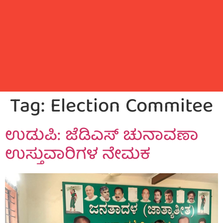
Tag:
Election Commitee
ಉಡುಪಿ: ಜೆಡಿಎಸ್ ಚುನಾವಣಾ
ಉಸ್ತುವಾರಿಗಳ ನೇಮಕ