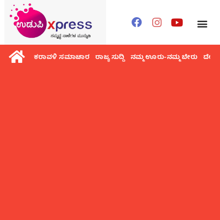
ಕರಾವಳಿ ಸಮಾಚಾರ
ರಾಜ್ಯ ಸುದ್ದಿ
ನಮ್ಮ ಊರು-ನಮ್ಮ ಬೇರು
ದೇಶ