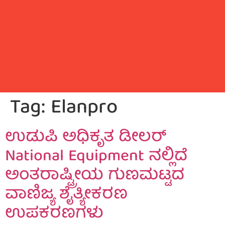
Tag:
Elanpro
ಉಡುಪಿ ಅಧಿಕೃತ ಡೀಲರ್
National Equipment ನಲ್ಲಿದೆ
ಅಂತರಾಷ್ಟ್ರೀಯ ಗುಣಮಟ್ಟದ
ವಾಣಿಜ್ಯ ಶೈತ್ಯೀಕರಣ
ಉಪಕರಣಗಳು