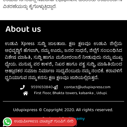
ಉಡುಪಿ ನಗರದಲ್ಲಿ National Equipment ವಿತರಕರು ಉಪಕರಣಗಳ
ವಿತರಣೆಯನ್ನು ಕೈಗೊಳ್ಳುತ್ತಿದ್ದಾರೆ.
About us
ಉಡುಪಿ Xpress ಸುದ್ದಿ ಜಾಲತಾಣ. ಕ್ಷಣ ಕ್ಷಣವೂ ಉಡುಪಿ ಜಿಲ್ಲೆಯ
ಅಭಿವೃದ್ಧಿಗೆ ಹೆಗಲಾಗಿ, ನಮ್ಮ ಊರು, ಜನರ ಸಾಧನೆ, ಜಿಲ್ಲೆಗೆ ಸಂಬಂಧಿಸಿದ
ವಿಶೇಷ ಮಾಹಿತಿ, ಸುದ್ದಿ ಹಾಗೂ ಮನೋರಂಜನೆ ನೀಡುವುದು ನಮ್ಮ ಮುಖ್ಯ
ಧ್ಯೇಯ. ಮನುಷ್ಯ ಪರ ಕಾಳಜಿ, ನಿಖರ ಹಾಗೂ ಪಕ್ವ ಸುದ್ದಿ, ಮಾಹಿತಿಯಿಂದ
ಆಹ್ಲಾದಕರ ಸಮಾಜ ನಿರ್ಮಾಣ ಸಾಧ್ಯವೆಂಬುದು ನಮ್ಮ ನಂಬಿಕೆ. ಕರಾವಳಿಗೆ
ಧ್ವನಿಯಾಗುವ ನಮ್ಮ ಕನಸು ಕ್ಷಣ ಕ್ಷಣವೂ ಜಾರಿಯಲ್ಲಿರುತ್ತದೆ.
9591650840
contact@udupixpress.com
First floor, Bhakta towers, kalsanka , Udupi.
Udupixpress © Copyright 2020. All rights reserved.
Designed By
Fluxemy
ಉಡುಪಿXPRESS ವಾಟ್ಸಾಪ್ ಗುಂಪಿಗೆ ಸೇರಿ
Privacy Policy