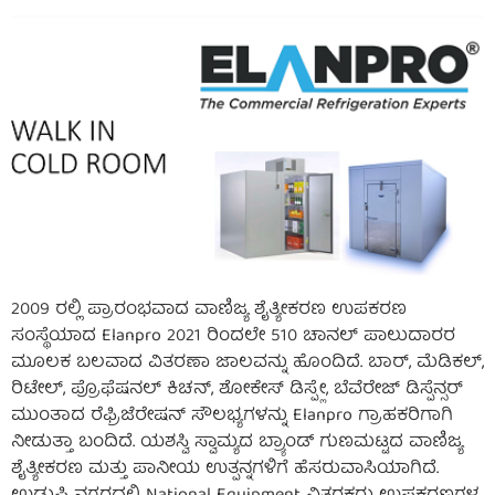
2009 ರಲ್ಲಿ ಪ್ರಾರಂಭವಾದ ವಾಣಿಜ್ಯ ಶೈತ್ಯೀಕರಣ ಉಪಕರಣ
ಸಂಸ್ಥೆಯಾದ Elanpro 2021 ರಿಂದಲೇ 510 ಚಾನಲ್ ಪಾಲುದಾರರ
ಮೂಲಕ ಬಲವಾದ ವಿತರಣಾ ಜಾಲವನ್ನು ಹೊಂದಿದೆ. ಬಾರ್, ಮೆಡಿಕಲ್,
ರಿಟೇಲ್, ಪ್ರೊಫೆಷನಲ್ ಕಿಚನ್, ಶೋಕೇಸ್ ಡಿಸ್ಪ್ಲೇ, ಬೆವೆರೇಜ್ ಡಿಸ್ಪೆನ್ಸರ್
ಮುಂತಾದ ರೆಫ್ರಿಜೆರೇಷನ್ ಸೌಲಭ್ಯಗಳನ್ನು Elanpro ಗ್ರಾಹಕರಿಗಾಗಿ
ನೀಡುತ್ತಾ ಬಂದಿದೆ. ಯಶಸ್ವಿ ಸ್ವಾಮ್ಯದ ಬ್ರ್ಯಾಂಡ್ ಗುಣಮಟ್ಟದ ವಾಣಿಜ್ಯ
ಶೈತ್ಯೀಕರಣ ಮತ್ತು ಪಾನೀಯ ಉತ್ಪನ್ನಗಳಿಗೆ ಹೆಸರುವಾಸಿಯಾಗಿದೆ.