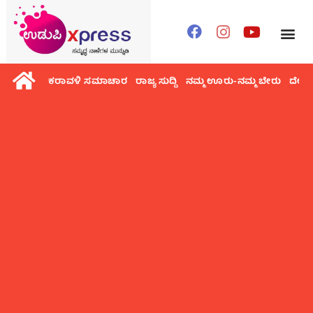
ಕರಾವಳಿ ಸಮಾಚಾರ
ರಾಜ್ಯ ಸುದ್ದಿ
ನಮ್ಮ ಊರು-ನಮ್ಮ ಬೇರು
ದೇಶ