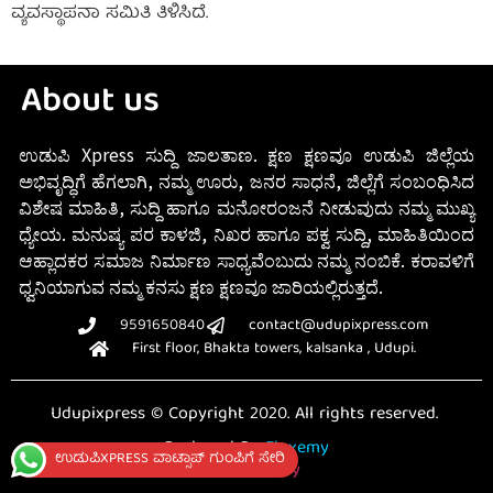
ವ್ಯವಸ್ಥಾಪನಾ ಸಮಿತಿ ತಿಳಿಸಿದೆ.
About us
ಉಡುಪಿ Xpress ಸುದ್ದಿ ಜಾಲತಾಣ. ಕ್ಷಣ ಕ್ಷಣವೂ ಉಡುಪಿ ಜಿಲ್ಲೆಯ
ಅಭಿವೃದ್ಧಿಗೆ ಹೆಗಲಾಗಿ, ನಮ್ಮ ಊರು, ಜನರ ಸಾಧನೆ, ಜಿಲ್ಲೆಗೆ ಸಂಬಂಧಿಸಿದ
ವಿಶೇಷ ಮಾಹಿತಿ, ಸುದ್ದಿ ಹಾಗೂ ಮನೋರಂಜನೆ ನೀಡುವುದು ನಮ್ಮ ಮುಖ್ಯ
ಧ್ಯೇಯ. ಮನುಷ್ಯ ಪರ ಕಾಳಜಿ, ನಿಖರ ಹಾಗೂ ಪಕ್ವ ಸುದ್ದಿ, ಮಾಹಿತಿಯಿಂದ
ಆಹ್ಲಾದಕರ ಸಮಾಜ ನಿರ್ಮಾಣ ಸಾಧ್ಯವೆಂಬುದು ನಮ್ಮ ನಂಬಿಕೆ. ಕರಾವಳಿಗೆ
ಧ್ವನಿಯಾಗುವ ನಮ್ಮ ಕನಸು ಕ್ಷಣ ಕ್ಷಣವೂ ಜಾರಿಯಲ್ಲಿರುತ್ತದೆ.
9591650840
contact@udupixpress.com
First floor, Bhakta towers, kalsanka , Udupi.
Udupixpress © Copyright 2020. All rights reserved.
Designed By
Fluxemy
ಉಡುಪಿXPRESS ವಾಟ್ಸಾಪ್ ಗುಂಪಿಗೆ ಸೇರಿ
Privacy Policy