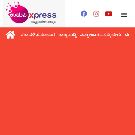
ಕರಾವಳಿ ಸಮಾಚಾರ
ರಾಜ್ಯ ಸುದ್ದಿ
ನಮ್ಮ ಊರು-ನಮ್ಮ ಬೇರು
ದೇಶ