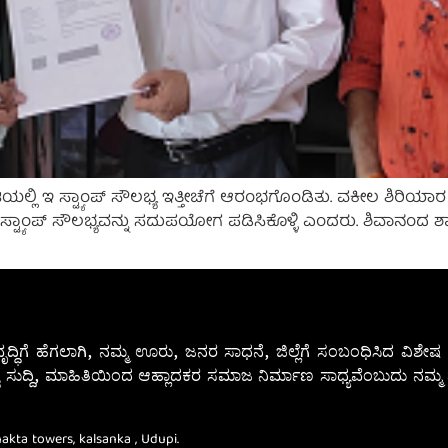
ಟಿಯಲ್ಲಿ ಇ ಸ್ಟ್ಯಾಂಪ್ ಸೌಲಭ್ಯ ಇತ್ತೀಚೆಗೆ ಆರಂಭಗೊಂಡಿತು. ವಕೀಲ ಶಿರಿಯಾರ 
ಟ್ಯಾಂಪ್ ಸೌಲಭ್ಯವನ್ನು ಸದುಪಯೋಗ ಪಡಿಸಿಕೊಳ್ಳಿ ಎಂದರು. ಶಿವಾನಂದ ಶ್ಯ
ೃದ್ಧಿಗೆ ಹೆಗಲಾಗಿ, ನಮ್ಮ ಊರು, ಜನರ ಸಾಧನೆ, ಜಿಲ್ಲೆಗೆ ಸಂಬಂಧಿಸಿದ ವಿಶ
 ಸುದ್ದಿ, ಮಾಹಿತಿಯಿಂದ ಆಹ್ಲಾದಕರ ಸಮಾಜ ನಿರ್ಮಾಣ ಸಾಧ್ಯವೆಂಬುದು ನಮ್ಮ ನ
Bhakta towers, kalsanka , Udupi.