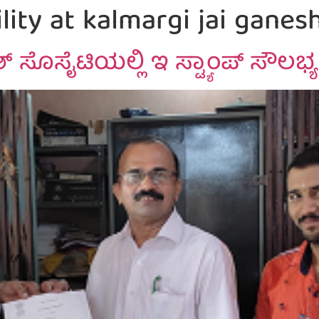
lity at kalmargi jai ganes
ಶ್ ಸೊಸೈಟಿಯಲ್ಲಿ ಇ ಸ್ಟ್ಯಾಂಪ್ ಸೌಲ