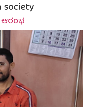
h society
ಭ್ಯ ಆರಂಭ