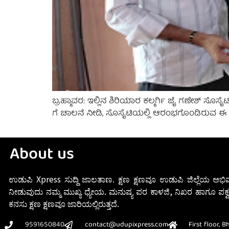
ಬ್ರಹ್ಮಾವರ: ಇಲ್ಲಿನ ಶಿರಿಯಾರ ಕಲ್ಮರ್ಗಿ ಜೈ ಗಣೇಶ್ ಸೊಸೈ
ಗೆ ಚಾಲನೆ ನೀಡಿ, ಸೊಸೈಟಿಯಲ್ಲಿ ಆರಂಭಗೊಂಡಿರುವ ಈ ಸ್
About us
ಉಡುಪಿ Xpress ಸುದ್ದಿ ಜಾಲತಾಣ. ಕ್ಷಣ ಕ್ಷಣವೂ ಉಡುಪಿ ಜಿಲ್ಲೆಯ ಅಭಿವ
ನೀಡುವುದು ನಮ್ಮ ಮುಖ್ಯ ಧ್ಯೇಯ. ಮನುಷ್ಯ ಪರ ಕಾಳಜಿ, ನಿಖರ ಹಾಗೂ ಪಕ್ವ
ಕನಸು ಕ್ಷಣ ಕ್ಷಣವೂ ಜಾರಿಯಲ್ಲಿರುತ್ತದೆ.
9591650840
contact@udupixpress.com
First floor, 