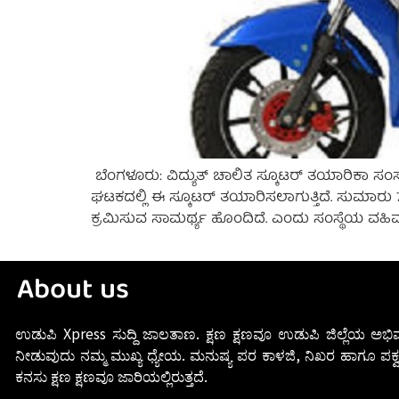
ಬೆಂಗಳೂರು: ವಿದ್ಯುತ್‌ ಚಾಲಿತ ಸ್ಕೂಟರ್‌ ತಯಾರಿಕಾ ಸಂಸ
ಘಟಕದಲ್ಲಿ ಈ ಸ್ಕೂಟರ್‌ ತಯಾರಿಸಲಾಗುತ್ತಿದೆ. ಸುಮಾರು
ಕ್ರಮಿಸುವ ಸಾಮರ್ಥ್ಯ ಹೊಂದಿದೆ. ಎಂದು ಸಂಸ್ಥೆಯ ವಹಿವಾಟ
About us
ಉಡುಪಿ Xpress ಸುದ್ದಿ ಜಾಲತಾಣ. ಕ್ಷಣ ಕ್ಷಣವೂ ಉಡುಪಿ ಜಿಲ್ಲೆಯ ಅಭಿವ
ನೀಡುವುದು ನಮ್ಮ ಮುಖ್ಯ ಧ್ಯೇಯ. ಮನುಷ್ಯ ಪರ ಕಾಳಜಿ, ನಿಖರ ಹಾಗೂ ಪಕ್ವ
ಕನಸು ಕ್ಷಣ ಕ್ಷಣವೂ ಜಾರಿಯಲ್ಲಿರುತ್ತದೆ.