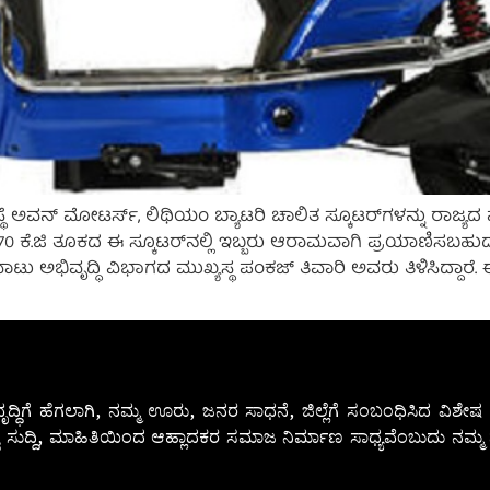
್ಥೆ ಅವನ್‌ ಮೋಟರ್ಸ್‌, ಲಿಥಿಯಂ ಬ್ಯಾಟರಿ ಚಾಲಿತ ಸ್ಕೂಟರ್‌ಗಳನ್ನು ರಾಜ್
 70 ಕೆ.ಜಿ ತೂಕದ ಈ ಸ್ಕೂಟರ್‌ನಲ್ಲಿ ಇಬ್ಬರು ಆರಾಮವಾಗಿ ಪ್ರಯಾಣಿಸಬಹು
ು ಅಭಿವೃದ್ಧಿ ವಿಭಾಗದ ಮುಖ್ಯಸ್ಥ ಪಂಕಜ್ ತಿವಾರಿ ಅವರು ತಿಳಿಸಿದ್ದಾರೆ. 
ೃದ್ಧಿಗೆ ಹೆಗಲಾಗಿ, ನಮ್ಮ ಊರು, ಜನರ ಸಾಧನೆ, ಜಿಲ್ಲೆಗೆ ಸಂಬಂಧಿಸಿದ ವಿಶ
 ಸುದ್ದಿ, ಮಾಹಿತಿಯಿಂದ ಆಹ್ಲಾದಕರ ಸಮಾಜ ನಿರ್ಮಾಣ ಸಾಧ್ಯವೆಂಬುದು ನಮ್ಮ ನ