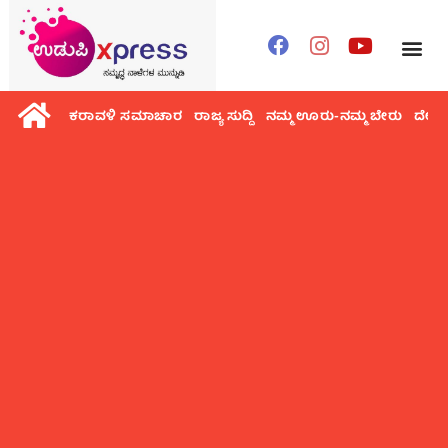
ಕರಾವಳಿ ಸಮಾಚಾರ
ರಾಜ್ಯ ಸುದ್ದಿ
ನಮ್ಮ ಊರು-ನಮ್ಮ ಬೇರು
ದೇಶ