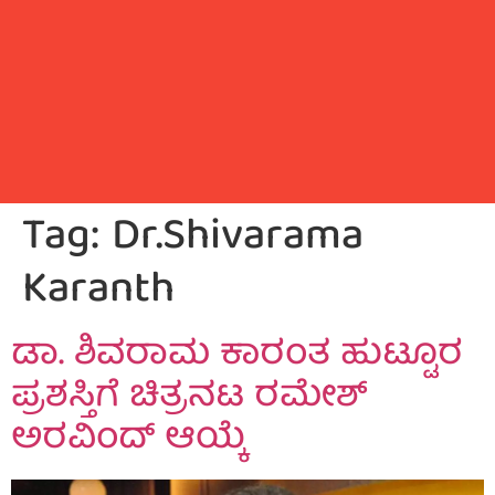
Tag:
Dr.Shivarama
Karanth
ಡಾ. ಶಿವರಾಮ ಕಾರಂತ ಹುಟ್ಟೂರ
ಪ್ರಶಸ್ತಿಗೆ ಚಿತ್ರನಟ ರಮೇಶ್
ಅರವಿಂದ್ ಆಯ್ಕೆ