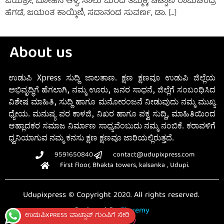
ಜಯಶ್ರೀ, ಮೋಹನ ಆಳ್ವ, ಸಾಲು ಮರದ ತಿಮ್ಮಕ್ಕ, ಚಿಟ್ಟಾಣಿ ರಾಮಚಂದ್ರ
ಹೆಗಡೆ, ಜಯಂತ ಕಾಯ್ಕಿಣಿ, ಸದಾನಂದ ಸುವರ್ಣ, ಡಾ. […]
About us
ಉಡುಪಿ Xpress ಸುದ್ದಿ ಜಾಲತಾಣ. ಕ್ಷಣ ಕ್ಷಣವೂ ಉಡುಪಿ ಜಿಲ್ಲೆಯ
ಅಭಿವೃದ್ಧಿಗೆ ಹೆಗಲಾಗಿ, ನಮ್ಮ ಊರು, ಜನರ ಸಾಧನೆ, ಜಿಲ್ಲೆಗೆ ಸಂಬಂಧಿಸಿದ
ವಿಶೇಷ ಮಾಹಿತಿ, ಸುದ್ದಿ ಹಾಗೂ ಮನೋರಂಜನೆ ನೀಡುವುದು ನಮ್ಮ ಮುಖ್ಯ
ಧ್ಯೇಯ. ಮನುಷ್ಯ ಪರ ಕಾಳಜಿ, ನಿಖರ ಹಾಗೂ ಪಕ್ವ ಸುದ್ದಿ, ಮಾಹಿತಿಯಿಂದ
ಆಹ್ಲಾದಕರ ಸಮಾಜ ನಿರ್ಮಾಣ ಸಾಧ್ಯವೆಂಬುದು ನಮ್ಮ ನಂಬಿಕೆ. ಕರಾವಳಿಗೆ
ಧ್ವನಿಯಾಗುವ ನಮ್ಮ ಕನಸು ಕ್ಷಣ ಕ್ಷಣವೂ ಜಾರಿಯಲ್ಲಿರುತ್ತದೆ.
9591650840
contact@udupixpress.com
First floor, Bhakta towers, kalsanka , Udupi.
Udupixpress © Copyright 2020. All rights reserved.
Designed By
Fluxemy
ಉಡುಪಿXPRESS ವಾಟ್ಸಾಪ್ ಗುಂಪಿಗೆ ಸೇರಿ
Privacy Policy