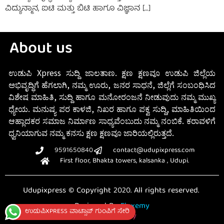
ವಿದ್ಯುನ್ಮಾನ, ಐಟಿ ಮತ್ತು ಬಿಟಿ ಹಾಗೂ ವಿಜ್ಞಾನ […]
About us
ಉಡುಪಿ Xpress ಸುದ್ದಿ ಜಾಲತಾಣ. ಕ್ಷಣ ಕ್ಷಣವೂ ಉಡುಪಿ ಜಿಲ್ಲೆಯ
ಅಭಿವೃದ್ಧಿಗೆ ಹೆಗಲಾಗಿ, ನಮ್ಮ ಊರು, ಜನರ ಸಾಧನೆ, ಜಿಲ್ಲೆಗೆ ಸಂಬಂಧಿಸಿದ
ವಿಶೇಷ ಮಾಹಿತಿ, ಸುದ್ದಿ ಹಾಗೂ ಮನೋರಂಜನೆ ನೀಡುವುದು ನಮ್ಮ ಮುಖ್ಯ
ಧ್ಯೇಯ. ಮನುಷ್ಯ ಪರ ಕಾಳಜಿ, ನಿಖರ ಹಾಗೂ ಪಕ್ವ ಸುದ್ದಿ, ಮಾಹಿತಿಯಿಂದ
ಆಹ್ಲಾದಕರ ಸಮಾಜ ನಿರ್ಮಾಣ ಸಾಧ್ಯವೆಂಬುದು ನಮ್ಮ ನಂಬಿಕೆ. ಕರಾವಳಿಗೆ
ಧ್ವನಿಯಾಗುವ ನಮ್ಮ ಕನಸು ಕ್ಷಣ ಕ್ಷಣವೂ ಜಾರಿಯಲ್ಲಿರುತ್ತದೆ.
9591650840
contact@udupixpress.com
First floor, Bhakta towers, kalsanka , Udupi.
Udupixpress © Copyright 2020. All rights reserved.
Designed By
Fluxemy
ಉಡುಪಿXPRESS ವಾಟ್ಸಾಪ್ ಗುಂಪಿಗೆ ಸೇರಿ
Privacy Policy