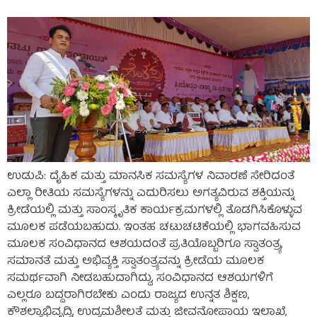
ಉಡುಪಿ: ದೈಹಿಕ ಮತ್ತು ಮಾನಸಿಕ ಸಮಸ್ಯೆಗಳ ನಿವಾರಣೆ ಸೇರಿದಂತೆ
ಎಲ್ಲಾ ರೀತಿಯ ಸಮಸ್ಯೆಗಳನ್ನು ಎದುರಿಸಲು ಅಗತ್ಯವಿರುವ ಶಕ್ತಿಯನ್ನು
ಕ್ರೀಡೆಯಲ್ಲಿ ಮತ್ತು ಸಾಂಸ್ಕೃತಿಕ ಕಾರ್ಯಕ್ರಮಗಳಲ್ಲಿ ತೊಡಗಿಸಿಕೊಳ್ಳುವ
ಮೂಲಕ ಪಡೆಯಬಹುದು. ಇಂತಹ ಚಟುಚಟಿಕೆಯಲ್ಲಿ ಭಾಗವಹಿಸುವ
ಮೂಲಕ ಸಂವಿಧಾನದ ಆಶಯದಂತೆ ಪ್ರತಿಯೊಬ್ಬರಿಗೂ ಸ್ವಾತಂತ್ರ್ಯ,
ಸಮಾನತೆ ಮತ್ತು ಅಭಿವ್ಯಕ್ತಿ ಸ್ವಾತಂತ್ರ್ಯವನ್ನು ಕ್ರೀಡೆಯ ಮೂಲಕ
ಸಮರ್ಥವಾಗಿ ನೀಡಬಹುದಾಗಿದ್ದು, ಸಂವಿಧಾನದ ಆಶಯಗಳಿಗೆ
ಎಲ್ಲರೂ ಬದ್ದರಾಗಿರಬೇಕು ಎಂದು ರಾಜ್ಯದ ಉನ್ನತ ಶಿಕ್ಷಣ,
ಕೌಶಲ್ಯಾಭಿವೃದ್ಧಿ, ಉದ್ಯಮಶೀಲತೆ ಮತ್ತು ಜೀವನೋಪಾಯ ಇಲಾಖೆ,