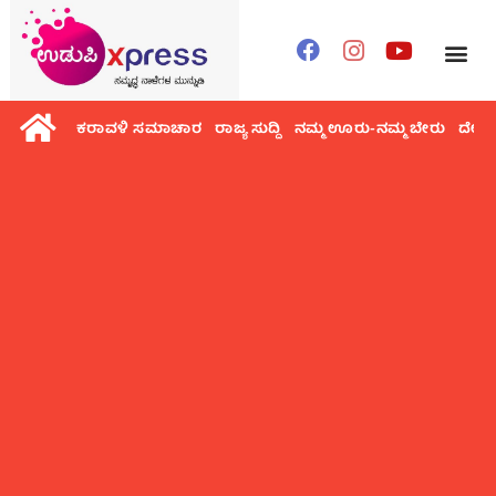
ಕರಾವಳಿ ಸಮಾಚಾರ
ರಾಜ್ಯ ಸುದ್ದಿ
ನಮ್ಮ ಊರು-ನಮ್ಮ ಬೇರು
ದೇಶ