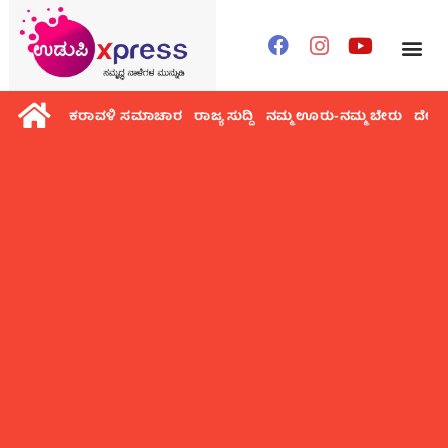
ಕರಾವಳಿ ಸಮಾಚಾರ
ರಾಜ್ಯ ಸುದ್ದಿ
ನಮ್ಮ ಊರು-ನಮ್ಮ ಬೇರು
ದೇಶ