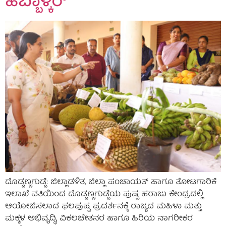
ಹೆಬ್ಬಾಳ್ಕರ್
ದೊಡ್ಡಣ್ಣಗುಡ್ಡೆ: ಜಿಲ್ಲಾಡಳಿತ, ಜಿಲ್ಲಾ ಪಂಚಾಯತ್ ಹಾಗೂ ತೋಟಗಾರಿಕೆ
ಇಲಾಖೆ ವತಿಯಿಂದ ದೊಡ್ಡಣ್ಣಗುಡ್ಡೆಯ ಪುಷ್ಪ ಹರಾಜು ಕೇಂದ್ರದಲ್ಲಿ
ಆಯೋಜಿಸಲಾದ ಫಲಪುಷ್ಪ ಪ್ರದರ್ಶನಕ್ಕೆ ರಾಜ್ಯದ ಮಹಿಳಾ ಮತ್ತು
ಮಕ್ಕಳ ಅಭಿವೃದ್ಧಿ, ವಿಕಲಚೇತನರ ಹಾಗೂ ಹಿರಿಯ ನಾಗರೀಕರ