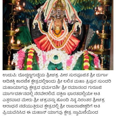
ಉಡುಪಿ: ದೊಡ್ಡಣ್ಣಗುಡ್ಡೆಯ ಶ್ರೀಚಕ್ರ ಪೀಠ ಸುರಪೂಜಿತೆ ಶ್ರೀ ದುರ್ಗಾ
ಆದಿಶಕ್ತಿ ಕಾರಣಿಕ ಕ್ಷೇತ್ರದಲ್ಲಿಇಂದು ಶ್ರೀ ಲಲಿತ ಮಹಾ ತ್ರಿಪುರ ಸುಂದರಿ
ಮಹಾಯಾಗವು ಕ್ಷೇತ್ರದ ಧರ್ಮದರ್ಶಿ ಶ್ರೀ ರಮಾನಂದ ಗುರೂಜಿ
ಮಾರ್ಗದರ್ಶನದಲ್ಲಿ ನೆರವೇರಲಿದೆ. ದಕ್ಷಿಣ ಭಾರತದಲ್ಲಿಯೇ ಅತಿ
ಎತ್ತರವಾದ ಮೇರು ಶ್ರೀ ಚಕ್ರವನ್ನು ಹೊಂದಿ ನಿತ್ಯ ನಿರಂತರ ಶ್ರೀಚಕ್ರ
ಆರಾಧನೆ ನಡೆಯುತ್ತಿರುವ ಕ್ಷೇತ್ರದಲ್ಲಿ ಶ್ರೀ ರಾಜರಾಜೇಶ್ವರಿಗೆ ಅತಿ
ಪ್ರಿಯವೆನಿಸಿದ ಈ ಮಹಾನ್ ಯಾಗವು ಕ್ಷೇತ್ರ ಸ್ವಾಮಿಣಿಯಿಂದ