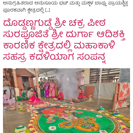
ಅನುಗ್ರಹಿತರಾದ ಅನುಸೂಯ ಭಟ್ ಮತ್ತು ಮಕ್ಕಳ ಬಾಪ್ತು ಪ್ರಾಯಶ್ಚಿತ್ತ
ಪೂರಕವಾಗಿ ಕ್ಷೇತ್ರದಲ್ಲಿ […]
ದೊಡ್ಡಣ್ಣಗುಡ್ಡೆ ಶ್ರೀ ಚಕ್ರ ಪೀಠ
ಸುರಪೂಜಿತೆ ಶ್ರೀ ದುರ್ಗಾ ಆದಿಶಕ್ತಿ
ಕಾರಣಿಕ ಕ್ಷೇತ್ರದಲ್ಲಿ ಮಹಾಕಾಳಿ
ಸಹಸ್ರ ಕದಳಿಯಾಗ ಸಂಪನ್ನ