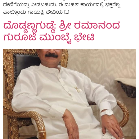
ದೇಣಿಗೆಯನ್ನು ನೀಡಬಹುದು. ಈ ಮಹತ್ ಕಾರ್ಯದಲ್ಲಿ ಭಕ್ತರೆಲ್ಲ
ಪಾಲ್ಗೊಂಡು ಗಾಯತ್ರಿ ದೇವಿಯ […]
ದೊಡ್ಡಣ್ಣಗುಡ್ಡೆ: ಶ್ರೀ ರಮಾನಂದ
ಗುರೂಜಿ ಮುಂಬೈ ಭೇಟಿ