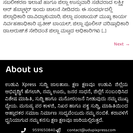
ಸಬಲೀಕರಣ ಇಲಾಖೆ ಹಾಗೂ ಜಿಲ್ಲಾ ಉಸ್ತುವಾರಿ ಸಚಿವರಾದ ಲಕ್ಷ್ಮೀ
ಆರ್ ಹೆಬ್ಬಾಳ್ಕರ್ ಇಂದು ಚಾಲನೆ ನೀಡಿದರು. ಈ ಸಂದರ್ಭದಲ್ಲಿ
ಜಿಲ್ಲಾಧಿಕಾರಿ ಡಾ.ವಿದ್ಯಾಕುಮಾರಿ, ಜಿಲ್ಲಾ ಪಂಚಾಯತ್ ಮುಖ್ಯ ಕಾರ್ಯ
ನಿರ್ವಹಣಾಧಿಕಾರಿ ಪ್ರತೀಕ್ ಬಾಯಲ್, ಜಿಲ್ಲಾ ಪೊಲೀಸ್ ವರಿಷ್ಠಾಧಿಕಾರಿ
ಡಾ.ಅರುಣ್.ಕೆ ಸೇರಿದಂತೆ ಜಿಲ್ಲಾ ಮಟ್ಟದ ಅಧಿಕಾರಿಗಳು […]
Next
→
About us
ಉಡುಪಿ Xpress ಸುದ್ದಿ ಜಾಲತಾಣ. ಕ್ಷಣ ಕ್ಷಣವೂ ಉಡುಪಿ ಜಿಲ್ಲೆಯ
ಅಭಿವೃದ್ಧಿಗೆ ಹೆಗಲಾಗಿ, ನಮ್ಮ ಊರು, ಜನರ ಸಾಧನೆ, ಜಿಲ್ಲೆಗೆ ಸಂಬಂಧಿಸಿದ
ವಿಶೇಷ ಮಾಹಿತಿ, ಸುದ್ದಿ ಹಾಗೂ ಮನೋರಂಜನೆ ನೀಡುವುದು ನಮ್ಮ ಮುಖ್ಯ
ಧ್ಯೇಯ. ಮನುಷ್ಯ ಪರ ಕಾಳಜಿ, ನಿಖರ ಹಾಗೂ ಪಕ್ವ ಸುದ್ದಿ, ಮಾಹಿತಿಯಿಂದ
ಆಹ್ಲಾದಕರ ಸಮಾಜ ನಿರ್ಮಾಣ ಸಾಧ್ಯವೆಂಬುದು ನಮ್ಮ ನಂಬಿಕೆ. ಕರಾವಳಿಗೆ
ಧ್ವನಿಯಾಗುವ ನಮ್ಮ ಕನಸು ಕ್ಷಣ ಕ್ಷಣವೂ ಜಾರಿಯಲ್ಲಿರುತ್ತದೆ.
9591650840
contact@udupixpress.com