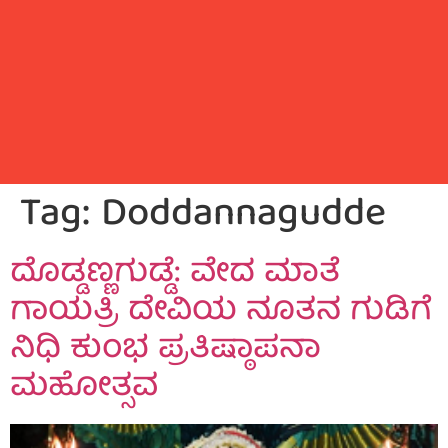
Tag:
Doddannagudde
ದೊಡ್ಡಣ್ಣಗುಡ್ಡೆ: ವೇದ ಮಾತೆ
ಗಾಯತ್ರಿ ದೇವಿಯ ನೂತನ ಗುಡಿಗೆ
ನಿಧಿ ಕುಂಭ ಪ್ರತಿಷ್ಠಾಪನಾ
ಮಹೋತ್ಸವ