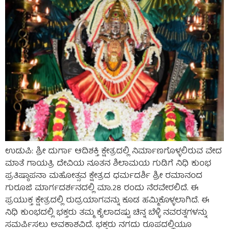
ಉಡುಪಿ: ಶ್ರೀ ದುರ್ಗಾ ಆದಿಶಕ್ತಿ ಕ್ಷೇತ್ರದಲ್ಲಿ ನಿರ್ಮಾಣಗೊಳ್ಳಲಿರುವ ವೇದ
ಮಾತೆ ಗಾಯತ್ರಿ ದೇವಿಯ ನೂತನ ಶಿಲಾಮಯ ಗುಡಿಗೆ ನಿಧಿ ಕುಂಭ
ಪ್ರತಿಷ್ಠಾಪನಾ ಮಹೋತ್ಸವ ಕ್ಷೇತ್ರದ ಧರ್ಮದರ್ಶಿ ಶ್ರೀ ರಮಾನಂದ
ಗುರೂಜಿ ಮಾರ್ಗದರ್ಶನದಲ್ಲಿ ಮಾ.28 ರಂದು ನೆರವೇರಲಿದೆ. ಈ
ಪ್ರಯುಕ್ತ ಕ್ಷೇತ್ರದಲ್ಲಿ ರುದ್ರಯಾಗವನ್ನು ಕೂಡ ಹಮ್ಮಿಕೊಳ್ಳಲಾಗಿದೆ. ಈ
ನಿಧಿ ಕುಂಭದಲ್ಲಿ ಭಕ್ತರು ತಮ್ಮ ಕೈಲಾದಷ್ಟು ಚಿನ್ನ ಬೆಳ್ಳಿ ನವರತ್ನಗಳನ್ನು
ಸಮರ್ಪಿಸಲು ಅವಕಾಶವಿದೆ. ಭಕ್ತರು ನಗದು ರೂಪದಲ್ಲಿಯೂ