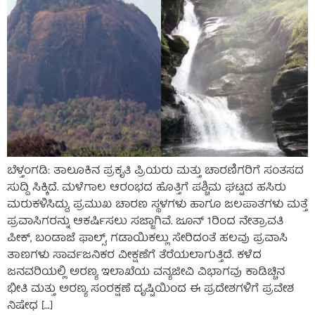
ಬೆಳ್ತಂಗಡಿ: ತಾಲೂಕಿನ ಪ್ರಕೃತಿ ಪ್ರಿಯರು ಮತ್ತು ಚಾರಣಿಗರಿಗೆ ಸಂತಸದ
ಸುದ್ದಿ ಸಿಕ್ಕಿದೆ. ಮಳೆಗಾಲ ಆರಂಭದ ಹೊತ್ತಿಗೆ ಪಶ್ಚಿಮ ಘಟ್ಟದ ಹಸಿರು
ಮರುಕಳಿಸಿದ್ದು, ಪ್ರಮುಖ ಚಾರಣ ಸ್ಥಳಗಳು ಹಾಗೂ ಜಲಪಾತಗಳು ಮತ್ತೆ
ಪ್ರವಾಸಿಗರನ್ನು ಆಕರ್ಷಿಸಲು ಸಜ್ಜಾಗಿವೆ. ಜೂನ್ 1ರಿಂದ ನೇತ್ರಾವತಿ
ಪೀಕ್, ಬಂಡಾಜೆ ಫಾಲ್ಸ್, ಗಡಾಯಿಕಲ್ಲು ಸೇರಿದಂತೆ ಹಲವು ಪ್ರವಾಸಿ
ತಾಣಗಳು ಸಾರ್ವಜನಿಕರ ವೀಕ್ಷಣೆಗೆ ತೆರೆಯಲಾಗುತ್ತಿದೆ. ಕಳೆದ
ಜನವರಿಯಲ್ಲಿ ಅರಣ್ಯ ಇಲಾಖೆಯ ವನ್ಯಜೀವಿ ವಿಭಾಗವು ಕಾಡಿಚ್ಚಿನ
ಭೀತಿ ಮತ್ತು ಅರಣ್ಯ ಸಂರಕ್ಷಣೆ ದೃಷ್ಟಿಯಿಂದ ಈ ಪ್ರದೇಶಗಳಿಗೆ ಪ್ರವೇಶ
ನಿಷೇಧ […]