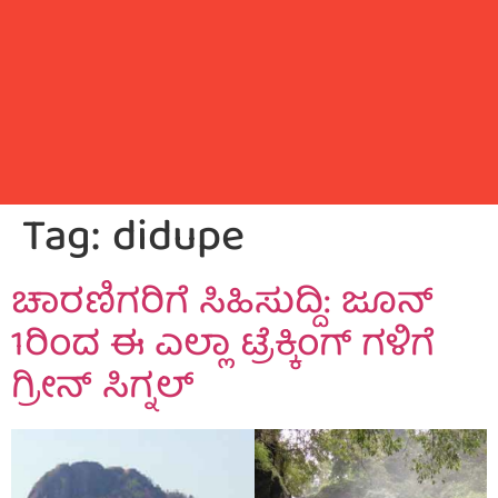
Tag:
didupe
ಚಾರಣಿಗರಿಗೆ ಸಿಹಿಸುದ್ದಿ: ಜೂನ್
1ರಿಂದ ಈ ಎಲ್ಲಾ ಟ್ರೆಕ್ಕಿಂಗ್ ಗಳಿಗೆ
ಗ್ರೀನ್ ಸಿಗ್ನಲ್