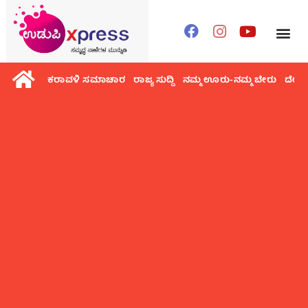
ಕರಾವಳಿ ಸಮಾಚಾರ
ರಾಜ್ಯ ಸುದ್ದಿ
ನಮ್ಮ ಊರು-ನಮ್ಮ ಬೇರು
ದೇಶ