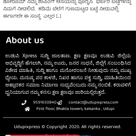
ಶೋರೂಮ್ ನಿಮ್ಮ ಶಾಪಿಂಗ್ ಆಸೆಯನ್ನು ಪೂರೈಸಿ ಭರ್ಜರಿ ಬಟ್ಟೆಗಳನ್ನು
ನಿಮಗೆ ನೀಡಲಿದೆ. ಕಡಿಮೆ ಬೆಲೆಗೆ ಗುಣಮಟ್ಟದ ಬಟ್ಟೆ ನೀಡುವಲ್ಲಿ
ಈಗಾಗಲೇ ಈ ಸಂಸ್ಥೆ ಎಲ್ಲರ […]
About us
ಉಡುಪಿ Xpress ಸುದ್ದಿ ಜಾಲತಾಣ. ಕ್ಷಣ ಕ್ಷಣವೂ ಉಡುಪಿ ಜಿಲ್ಲೆಯ
ಅಭಿವೃದ್ಧಿಗೆ ಹೆಗಲಾಗಿ, ನಮ್ಮ ಊರು, ಜನರ ಸಾಧನೆ, ಜಿಲ್ಲೆಗೆ ಸಂಬಂಧಿಸಿದ
ವಿಶೇಷ ಮಾಹಿತಿ, ಸುದ್ದಿ ಹಾಗೂ ಮನೋರಂಜನೆ ನೀಡುವುದು ನಮ್ಮ ಮುಖ್ಯ
ಧ್ಯೇಯ. ಮನುಷ್ಯ ಪರ ಕಾಳಜಿ, ನಿಖರ ಹಾಗೂ ಪಕ್ವ ಸುದ್ದಿ, ಮಾಹಿತಿಯಿಂದ
ಆಹ್ಲಾದಕರ ಸಮಾಜ ನಿರ್ಮಾಣ ಸಾಧ್ಯವೆಂಬುದು ನಮ್ಮ ನಂಬಿಕೆ. ಕರಾವಳಿಗೆ
ಧ್ವನಿಯಾಗುವ ನಮ್ಮ ಕನಸು ಕ್ಷಣ ಕ್ಷಣವೂ ಜಾರಿಯಲ್ಲಿರುತ್ತದೆ.
9591650840
contact@udupixpress.com
First floor, Bhakta towers, kalsanka , Udupi.
Udupixpress © Copyright 2020. All rights reserved.