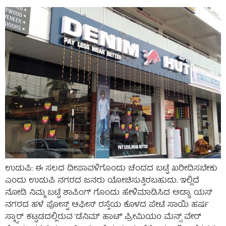
ಉಡುಪಿ: ಈ ಸಲದ ದೀಪಾವಳಿಗೊಂದು ಚೆಂದದ ಬಟ್ಟೆ ಖರೀದಿಸಬೇಕು
ಎಂದು ಉಡುಪಿ ನಗರದ ಜನರು ಯೋಚಿಸುತ್ತಿರಬಹುದು. ಇಲ್ಲಿದೆ
ನೋಡಿ ನಿಮ್ಮ ಬಟ್ಟೆ ಶಾಪಿಂಗ್ ಗೊಂದು ಹೇಳಿಮಾಡಿಸಿದ ಅಡ್ಡಾ. ಯಸ್
ನಗರದ ಹಳೆ ಪೋಸ್ಟ್ ಆಫೀಸ್ ರಸ್ತೆಯ ಕೊಳದ ಪೇಟೆ ಸಾಯಿ ಹರ್ಷ
ಸ್ಕ್ವಾರ್ ಕಟ್ಟಡದಲ್ಲಿರುವ ‘ಡೆನಿಮ್ ಹಾಟ್’ ಪ್ರೀಮಿಯಂ ಮೆನ್ಸ್ ವೇರ್