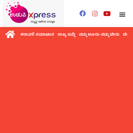
ಕರಾವಳಿ ಸಮಾಚಾರ
ರಾಜ್ಯ ಸುದ್ದಿ
ನಮ್ಮ ಊರು-ನಮ್ಮ ಬೇರು
ದೇಶ