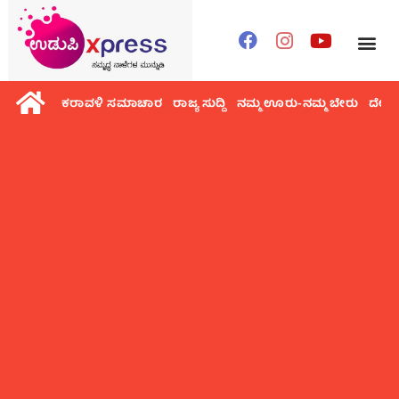
ಕರಾವಳಿ ಸಮಾಚಾರ
ರಾಜ್ಯ ಸುದ್ದಿ
ನಮ್ಮ ಊರು-ನಮ್ಮ ಬೇರು
ದೇಶ