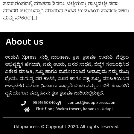
ಸಮಾರಂಭದಲ್ಲಿ ಮಾತನಾಡಿದರು. ಜಿಲ್ಲೆಯನ್ನು ರಾಜ್ಯದಲ್ಲೇ ಸದಾ
ಮಾದರಿ ಜಿಲ್ಲೆಯನ್ನಾಗಿ ಮಾಡುವ ತುಡಿತ ಉಡುಪಿಯ ಸಾರ್ವಜನಿಕರು
ಮತ್ತು ನೌಕರರ […]
About us
ಉಡುಪಿ Xpress ಸುದ್ದಿ ಜಾಲತಾಣ. ಕ್ಷಣ ಕ್ಷಣವೂ ಉಡುಪಿ ಜಿಲ್ಲೆಯ
ಅಭಿವೃದ್ಧಿಗೆ ಹೆಗಲಾಗಿ, ನಮ್ಮ ಊರು, ಜನರ ಸಾಧನೆ, ಜಿಲ್ಲೆಗೆ ಸಂಬಂಧಿಸಿದ
ವಿಶೇಷ ಮಾಹಿತಿ, ಸುದ್ದಿ ಹಾಗೂ ಮನೋರಂಜನೆ ನೀಡುವುದು ನಮ್ಮ ಮುಖ್ಯ
ಧ್ಯೇಯ. ಮನುಷ್ಯ ಪರ ಕಾಳಜಿ, ನಿಖರ ಹಾಗೂ ಪಕ್ವ ಸುದ್ದಿ, ಮಾಹಿತಿಯಿಂದ
ಆಹ್ಲಾದಕರ ಸಮಾಜ ನಿರ್ಮಾಣ ಸಾಧ್ಯವೆಂಬುದು ನಮ್ಮ ನಂಬಿಕೆ. ಕರಾವಳಿಗೆ
ಧ್ವನಿಯಾಗುವ ನಮ್ಮ ಕನಸು ಕ್ಷಣ ಕ್ಷಣವೂ ಜಾರಿಯಲ್ಲಿರುತ್ತದೆ.
9591650840
contact@udupixpress.com
First floor, Bhakta towers, kalsanka , Udupi.
Udupixpress © Copyright 2020. All rights reserved.