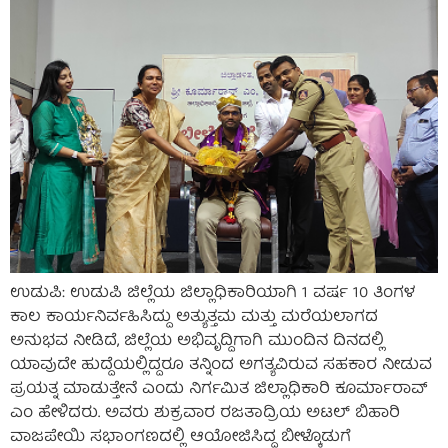
ಉಡುಪಿ: ಉಡುಪಿ ಜಿಲ್ಲೆಯ ಜಿಲ್ಲಾಧಿಕಾರಿಯಾಗಿ 1 ವರ್ಷ 10 ತಿಂಗಳ
ಕಾಲ ಕಾರ್ಯನಿರ್ವಹಿಸಿದ್ದು ಅತ್ಯುತ್ತಮ ಮತ್ತು ಮರೆಯಲಾಗದ
ಅನುಭವ ನೀಡಿದೆ, ಜಿಲ್ಲೆಯ ಅಭಿವೃದ್ದಿಗಾಗಿ ಮುಂದಿನ ದಿನದಲ್ಲಿ
ಯಾವುದೇ ಹುದ್ದೆಯಲ್ಲಿದ್ದರೂ ತನ್ನಿಂದ ಅಗತ್ಯವಿರುವ ಸಹಕಾರ ನೀಡುವ
ಪ್ರಯತ್ನ ಮಾಡುತ್ತೇನೆ ಎಂದು ನಿರ್ಗಮಿತ ಜಿಲ್ಲಾಧಿಕಾರಿ ಕೂರ್ಮಾರಾವ್
ಎಂ ಹೇಳಿದರು. ಅವರು ಶುಕ್ರವಾರ ರಜತಾದ್ರಿಯ ಅಟಲ್ ಬಿಹಾರಿ
ವಾಜಪೇಯಿ ಸಭಾಂಗಣದಲ್ಲಿ ಆಯೋಜಿಸಿದ್ದ ಬೀಳ್ಕೊಡುಗೆ