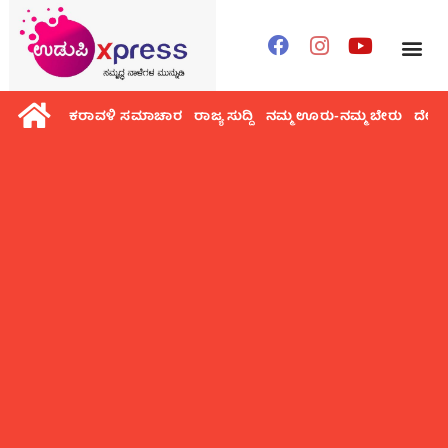
ಕರಾವಳಿ ಸಮಾಚಾರ
ರಾಜ್ಯ ಸುದ್ದಿ
ನಮ್ಮ ಊರು-ನಮ್ಮ ಬೇರು
ದೇಶ