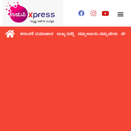
ಕರಾವಳಿ ಸಮಾಚಾರ
ರಾಜ್ಯ ಸುದ್ದಿ
ನಮ್ಮ ಊರು-ನಮ್ಮ ಬೇರು
ದೇಶ