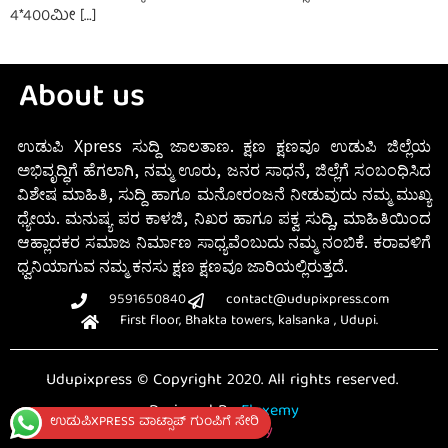
4*400ಮೀ […]
About us
ಉಡುಪಿ Xpress ಸುದ್ದಿ ಜಾಲತಾಣ. ಕ್ಷಣ ಕ್ಷಣವೂ ಉಡುಪಿ ಜಿಲ್ಲೆಯ
ಅಭಿವೃದ್ಧಿಗೆ ಹೆಗಲಾಗಿ, ನಮ್ಮ ಊರು, ಜನರ ಸಾಧನೆ, ಜಿಲ್ಲೆಗೆ ಸಂಬಂಧಿಸಿದ
ವಿಶೇಷ ಮಾಹಿತಿ, ಸುದ್ದಿ ಹಾಗೂ ಮನೋರಂಜನೆ ನೀಡುವುದು ನಮ್ಮ ಮುಖ್ಯ
ಧ್ಯೇಯ. ಮನುಷ್ಯ ಪರ ಕಾಳಜಿ, ನಿಖರ ಹಾಗೂ ಪಕ್ವ ಸುದ್ದಿ, ಮಾಹಿತಿಯಿಂದ
ಆಹ್ಲಾದಕರ ಸಮಾಜ ನಿರ್ಮಾಣ ಸಾಧ್ಯವೆಂಬುದು ನಮ್ಮ ನಂಬಿಕೆ. ಕರಾವಳಿಗೆ
ಧ್ವನಿಯಾಗುವ ನಮ್ಮ ಕನಸು ಕ್ಷಣ ಕ್ಷಣವೂ ಜಾರಿಯಲ್ಲಿರುತ್ತದೆ.
9591650840
contact@udupixpress.com
First floor, Bhakta towers, kalsanka , Udupi.
Udupixpress © Copyright 2020. All rights reserved.
Designed By
Fluxemy
ಉಡುಪಿXPRESS ವಾಟ್ಸಾಪ್ ಗುಂಪಿಗೆ ಸೇರಿ
Privacy Policy