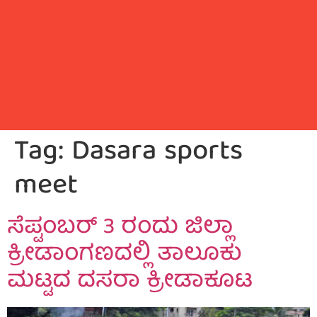
Tag:
Dasara sports
meet
ಸೆಪ್ಟಂಬರ್ 3 ರಂದು ಜಿಲ್ಲಾ
ಕ್ರೀಡಾಂಗಣದಲ್ಲಿ ತಾಲೂಕು
ಮಟ್ಟದ ದಸರಾ ಕ್ರೀಡಾಕೂಟ