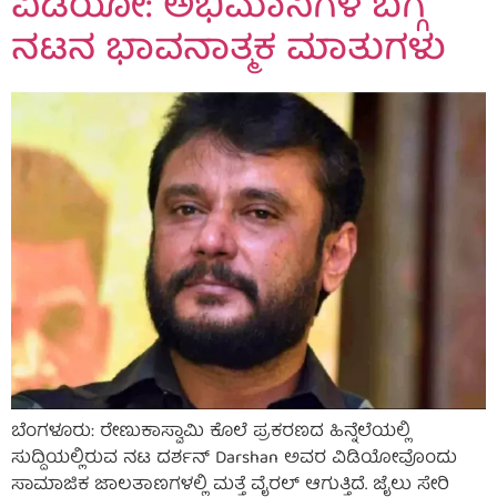
ವಿಡಿಯೋ: ಅಭಿಮಾನಿಗಳ ಬಗ್ಗೆ
ನಟನ ಭಾವನಾತ್ಮಕ ಮಾತುಗಳು
ಬೆಂಗಳೂರು: ರೇಣುಕಾಸ್ವಾಮಿ ಕೊಲೆ ಪ್ರಕರಣದ ಹಿನ್ನೆಲೆಯಲ್ಲಿ
ಸುದ್ದಿಯಲ್ಲಿರುವ ನಟ ದರ್ಶನ್ Darshan ಅವರ ವಿಡಿಯೋವೊಂದು
ಸಾಮಾಜಿಕ ಜಾಲತಾಣಗಳಲ್ಲಿ ಮತ್ತೆ ವೈರಲ್ ಆಗುತ್ತಿದೆ. ಜೈಲು ಸೇರಿ