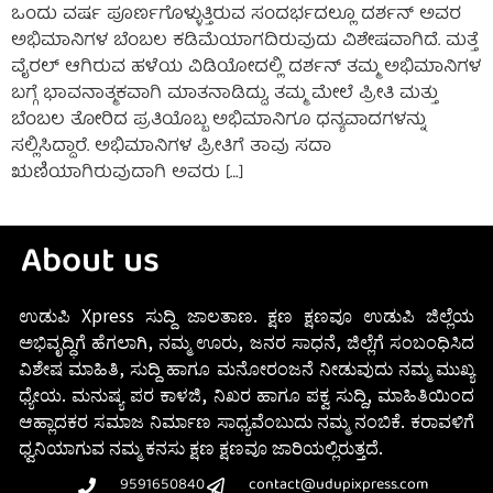
ಒಂದು ವರ್ಷ ಪೂರ್ಣಗೊಳ್ಳುತ್ತಿರುವ ಸಂದರ್ಭದಲ್ಲೂ ದರ್ಶನ್ ಅವರ
ಅಭಿಮಾನಿಗಳ ಬೆಂಬಲ ಕಡಿಮೆಯಾಗದಿರುವುದು ವಿಶೇಷವಾಗಿದೆ. ಮತ್ತೆ
ವೈರಲ್ ಆಗಿರುವ ಹಳೆಯ ವಿಡಿಯೋದಲ್ಲಿ ದರ್ಶನ್ ತಮ್ಮ ಅಭಿಮಾನಿಗಳ
ಬಗ್ಗೆ ಭಾವನಾತ್ಮಕವಾಗಿ ಮಾತನಾಡಿದ್ದು, ತಮ್ಮ ಮೇಲೆ ಪ್ರೀತಿ ಮತ್ತು
ಬೆಂಬಲ ತೋರಿದ ಪ್ರತಿಯೊಬ್ಬ ಅಭಿಮಾನಿಗೂ ಧನ್ಯವಾದಗಳನ್ನು
ಸಲ್ಲಿಸಿದ್ದಾರೆ. ಅಭಿಮಾನಿಗಳ ಪ್ರೀತಿಗೆ ತಾವು ಸದಾ
ಋಣಿಯಾಗಿರುವುದಾಗಿ ಅವರು […]
About us
ಉಡುಪಿ Xpress ಸುದ್ದಿ ಜಾಲತಾಣ. ಕ್ಷಣ ಕ್ಷಣವೂ ಉಡುಪಿ ಜಿಲ್ಲೆಯ
ಅಭಿವೃದ್ಧಿಗೆ ಹೆಗಲಾಗಿ, ನಮ್ಮ ಊರು, ಜನರ ಸಾಧನೆ, ಜಿಲ್ಲೆಗೆ ಸಂಬಂಧಿಸಿದ
ವಿಶೇಷ ಮಾಹಿತಿ, ಸುದ್ದಿ ಹಾಗೂ ಮನೋರಂಜನೆ ನೀಡುವುದು ನಮ್ಮ ಮುಖ್ಯ
ಧ್ಯೇಯ. ಮನುಷ್ಯ ಪರ ಕಾಳಜಿ, ನಿಖರ ಹಾಗೂ ಪಕ್ವ ಸುದ್ದಿ, ಮಾಹಿತಿಯಿಂದ
ಆಹ್ಲಾದಕರ ಸಮಾಜ ನಿರ್ಮಾಣ ಸಾಧ್ಯವೆಂಬುದು ನಮ್ಮ ನಂಬಿಕೆ. ಕರಾವಳಿಗೆ
ಧ್ವನಿಯಾಗುವ ನಮ್ಮ ಕನಸು ಕ್ಷಣ ಕ್ಷಣವೂ ಜಾರಿಯಲ್ಲಿರುತ್ತದೆ.
9591650840
contact@udupixpress.com