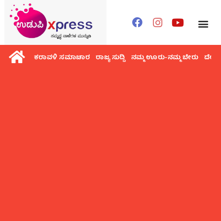
ಕರಾವಳಿ ಸಮಾಚಾರ
ರಾಜ್ಯ ಸುದ್ದಿ
ನಮ್ಮ ಊರು-ನಮ್ಮ ಬೇರು
ದೇಶ