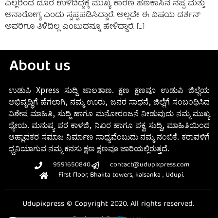
ಎಲ್ಲರಿಂದ ದೂರ ಉಳಿದಿದ್ದಕ್ಕೆ ಮುಖ್ಯ ಕಾರಣ ಹಣಕಾಸಿನ ನಷ್ಟ ಮತ್ತು
ಅನಾರೋಗ್ಯ ಎಂದು ಸ್ಪಷ್ಟಪಡಿಸಿದ್ದಾರೆ. ಅಲ್ಲದೇ ಈ ವಿಷಯ ದರ್ಶನ್
ಅವರಿಗೂ ತಿಳಿದಿಲ್ಲ ಎಂಬುದನ್ನೂ ಹೇಳಿದ್ದಾರೆ. […]
About us
ಉಡುಪಿ Xpress ಸುದ್ದಿ ಜಾಲತಾಣ. ಕ್ಷಣ ಕ್ಷಣವೂ ಉಡುಪಿ ಜಿಲ್ಲೆಯ
ಅಭಿವೃದ್ಧಿಗೆ ಹೆಗಲಾಗಿ, ನಮ್ಮ ಊರು, ಜನರ ಸಾಧನೆ, ಜಿಲ್ಲೆಗೆ ಸಂಬಂಧಿಸಿದ
ವಿಶೇಷ ಮಾಹಿತಿ, ಸುದ್ದಿ ಹಾಗೂ ಮನೋರಂಜನೆ ನೀಡುವುದು ನಮ್ಮ ಮುಖ್ಯ
ಧ್ಯೇಯ. ಮನುಷ್ಯ ಪರ ಕಾಳಜಿ, ನಿಖರ ಹಾಗೂ ಪಕ್ವ ಸುದ್ದಿ, ಮಾಹಿತಿಯಿಂದ
ಆಹ್ಲಾದಕರ ಸಮಾಜ ನಿರ್ಮಾಣ ಸಾಧ್ಯವೆಂಬುದು ನಮ್ಮ ನಂಬಿಕೆ. ಕರಾವಳಿಗೆ
ಧ್ವನಿಯಾಗುವ ನಮ್ಮ ಕನಸು ಕ್ಷಣ ಕ್ಷಣವೂ ಜಾರಿಯಲ್ಲಿರುತ್ತದೆ.
9591650840
contact@udupixpress.com
First floor, Bhakta towers, kalsanka , Udupi.
Udupixpress © Copyright 2020. All rights reserved.