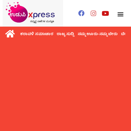
ಕರಾವಳಿ ಸಮಾಚಾರ
ರಾಜ್ಯ ಸುದ್ದಿ
ನಮ್ಮ ಊರು-ನಮ್ಮ ಬೇರು
ದೇಶ