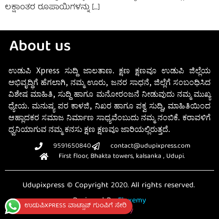
ಲಕ್ಷಾಂತರ ರೂಪಾಯಿಗಳನ್ನು […]
About us
ಉಡುಪಿ Xpress ಸುದ್ದಿ ಜಾಲತಾಣ. ಕ್ಷಣ ಕ್ಷಣವೂ ಉಡುಪಿ ಜಿಲ್ಲೆಯ
ಅಭಿವೃದ್ಧಿಗೆ ಹೆಗಲಾಗಿ, ನಮ್ಮ ಊರು, ಜನರ ಸಾಧನೆ, ಜಿಲ್ಲೆಗೆ ಸಂಬಂಧಿಸಿದ
ವಿಶೇಷ ಮಾಹಿತಿ, ಸುದ್ದಿ ಹಾಗೂ ಮನೋರಂಜನೆ ನೀಡುವುದು ನಮ್ಮ ಮುಖ್ಯ
ಧ್ಯೇಯ. ಮನುಷ್ಯ ಪರ ಕಾಳಜಿ, ನಿಖರ ಹಾಗೂ ಪಕ್ವ ಸುದ್ದಿ, ಮಾಹಿತಿಯಿಂದ
ಆಹ್ಲಾದಕರ ಸಮಾಜ ನಿರ್ಮಾಣ ಸಾಧ್ಯವೆಂಬುದು ನಮ್ಮ ನಂಬಿಕೆ. ಕರಾವಳಿಗೆ
ಧ್ವನಿಯಾಗುವ ನಮ್ಮ ಕನಸು ಕ್ಷಣ ಕ್ಷಣವೂ ಜಾರಿಯಲ್ಲಿರುತ್ತದೆ.
9591650840
contact@udupixpress.com
First floor, Bhakta towers, kalsanka , Udupi.
Udupixpress © Copyright 2020. All rights reserved.
Designed By
Fluxemy
ಉಡುಪಿXPRESS ವಾಟ್ಸಾಪ್ ಗುಂಪಿಗೆ ಸೇರಿ
Privacy Policy