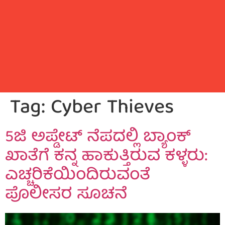
Tag:
Cyber Thieves
5ಜಿ ಅಪ್ಡೇಟ್ ನೆಪದಲ್ಲಿ ಬ್ಯಾಂಕ್
ಖಾತೆಗೆ ಕನ್ನ ಹಾಕುತ್ತಿರುವ ಕಳ್ಳರು:
ಎಚ್ಚರಿಕೆಯಿಂದಿರುವಂತೆ
ಪೊಲೀಸರ ಸೂಚನೆ