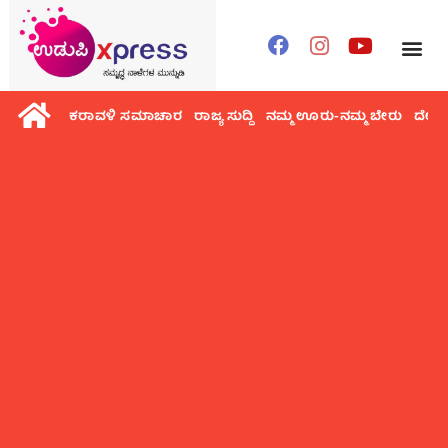
ಕರಾವಳಿ ಸಮಾಚಾರ
ರಾಜ್ಯ ಸುದ್ದಿ
ನಮ್ಮ ಊರು-ನಮ್ಮ ಬೇರು
ದೇಶ