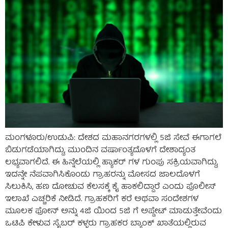
ಮಂಗಳೂರು/ಉಡುಪಿ: ದೇಶದ ಮಹಾನಗರಗಳಲ್ಲಿ 5ಜಿ ಸೇವೆ ಈಗಾಗಲೆ
ಬಿಡುಗಡೆಯಾಗಿದ್ದು, ಮುಂದಿನ ವರ್ಷಾಂತ್ಯದೊಳಗೆ ದೇಶಾದ್ಯಂತ
ಲಭ್ಯವಾಗಲಿದೆ. ಈ ಹಿನ್ನೆಲೆಯಲ್ಲಿ ಹ್ಯಾಕರ್ ಗಳ ಗುಂಪು ಸಕ್ರಿಯವಾಗಿದ್ದು,
ಇದನ್ನೇ ನೆಪವಾಗಿಸಿಕೊಂಡು ಗ್ರಾಹರನ್ನು ಮೋಸದ ಜಾಲದೊಳಗೆ
ಸಿಲುಕಿಸಿ, ಹಣ ದೋಚುವ ಕೆಲಸಕ್ಕೆ ಕೈ ಹಾಕಲಿದ್ದಾರೆ ಎಂದು ಪೊಲೀಸ್
ಇಲಾಖೆ ಎಚ್ಚರಿಕೆ ನೀಡಿದೆ. ಗ್ರಾಹಕರಿಗೆ ಕರೆ ಅಥವಾ ಸಂದೇಶಗಳ
ಮೂಲಕ ಫೋನ್ ಅನ್ನು 4ಜಿ ಯಿಂದ 5ಜಿ ಗೆ ಅಪ್ಡೇಟ್ ಮಾಡುತ್ತೇವೆಂದು
ಒಟಿಪಿ ಕೇಳುವ ಸೈಬರ್ ಕಳ್ಳರು ಗ್ರಾಹಕರ ಬ್ಯಾಂಕ್ ಖಾತೆಯಲ್ಲಿರುವ