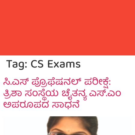
Tag:
CS Exams
ಸಿ.ಎಸ್ ಪ್ರೊಫೆಷನಲ್ ಪರೀಕ್ಷೆ:
ತ್ರಿಶಾ ಸಂಸ್ಥೆಯ ಚೈತನ್ಯ ಎಸ್.ಎಂ
ಅಪರೂಪದ ಸಾಧನೆ