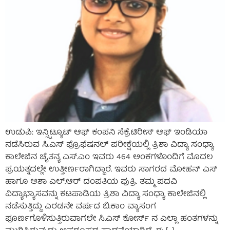
ಉಡುಪಿ: ಇನ್ಸ್ಟಿಟ್ಯೂಟ್ ಆಫ್ ಕಂಪನಿ ಸೆಕ್ರೆಟಿರೀಸ್ ಆಫ್ ಇಂಡಿಯಾ
ನಡೆಸಿರುವ ಸಿ.ಎಸ್ ಪ್ರೊಫೆಷನಲ್ ಪರೀಕ್ಷೆಯಲ್ಲಿ ತ್ರಿಶಾ ವಿದ್ಯಾ ಸಂಧ್ಯಾ
ಕಾಲೇಜಿನ ಚೈತನ್ಯ ಎಸ್.ಎಂ ಇವರು 464 ಅಂಕಗಳೊಂದಿಗೆ ಮೊದಲ
ಪ್ರಯತ್ನದಲ್ಲೇ ಉತ್ತೀರ್ಣರಾಗಿದ್ದಾರೆ. ಇವರು ಸಾಗರದ ಮೋಹನ್ ಎಸ್
ಹಾಗೂ ಆಶಾ ಎಲ್.ಆರ್ ದಂಪತಿಯ ಪುತ್ರಿ. ತಮ್ಮ ಪದವಿ
ವಿದ್ಯಾಭ್ಯಾಸವನ್ನು ಕಟಪಾಡಿಯ ತ್ರಿಶಾ ವಿದ್ಯಾ ಸಂಧ್ಯಾ ಕಾಲೇಜಿನಲ್ಲಿ
ನಡೆಸುತ್ತಿದ್ದು ಎರಡನೇ ವರ್ಷದ ಬಿ.ಕಾಂ ವ್ಯಾಸಂಗ
ಪೂರ್ಣಗೊಳಿಸುತ್ತಿರುವಾಗಲೇ ಸಿ.ಎಸ್ ಕೋರ್ಸ್ ನ ಎಲ್ಲಾ ಹಂತಗಳನ್ನು