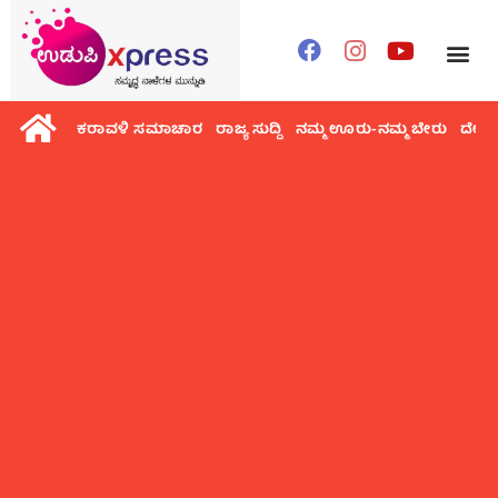
ಕರಾವಳಿ ಸಮಾಚಾರ
ರಾಜ್ಯ ಸುದ್ದಿ
ನಮ್ಮ ಊರು-ನಮ್ಮ ಬೇರು
ದೇಶ