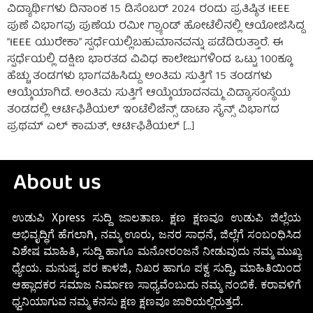
ವಿದ್ಯಾರ್ಥಿಗಳು ದಿನಾಂಕ 15 ಡಿಸೆಂಬರ್ 2024 ರಂದು ಪ್ರತಿಷ್ಠಿತ IEEE
ಪುಣೆ ವಿಭಾಗವು ಪುಣೆಯ ರಮೀ ಗ್ರ್ಯಾಂಡ್ ಹೋಟೆಲಿನಲ್ಲಿ ಆಯೋಜಿಸಿದ್ದ
“IEEE ಯುರೇಕಾ” ಸ್ಪರ್ಧೆಯಲ್ಲಿಬಹುಮಾನವನ್ನು ಪಡೆದಿರುತ್ತಾರೆ. ಈ
ಸ್ಪರ್ಧೆಯಲ್ಲಿ ದಕ್ಷಿಣ ಭಾರತದ ವಿವಿಧ ಕಾಲೇಜುಗಳಿಂದ ಒಟ್ಟು 100ಕ್ಕೂ
ಹೆಚ್ಚು ತಂಡಗಳು ಭಾಗವಹಿಸಿದ್ದು ಅಂತಿಮ ಸುತ್ತಿಗೆ 15 ತಂಡಗಳು
ಆಯ್ಕೆಯಾಗಿದೆ. ಅಂತಿಮ ಸುತ್ತಿಗೆ ಆಯ್ಕೆಯಾದನಮ್ಮ ವಿದ್ಯಾಸಂಸ್ಥೆಯ
ತಂಡದಲ್ಲಿ ಆರ್ಟಿಫಿಶಿಯಲ್ ಇಂಟೆಲಿಜೆನ್ಸ್ ಡಾಟಾ ಸೈನ್ಸ್ ವಿಭಾಗದ
ಪ್ರಥಮ್ ಎಲ್ ಕಾಮತ್, ಆರ್ಟಿಫಿಶಿಯಲ್ […]
About us
ಉಡುಪಿ Xpress ಸುದ್ದಿ ಜಾಲತಾಣ. ಕ್ಷಣ ಕ್ಷಣವೂ ಉಡುಪಿ ಜಿಲ್ಲೆಯ
ಅಭಿವೃದ್ಧಿಗೆ ಹೆಗಲಾಗಿ, ನಮ್ಮ ಊರು, ಜನರ ಸಾಧನೆ, ಜಿಲ್ಲೆಗೆ ಸಂಬಂಧಿಸಿದ
ವಿಶೇಷ ಮಾಹಿತಿ, ಸುದ್ದಿ ಹಾಗೂ ಮನೋರಂಜನೆ ನೀಡುವುದು ನಮ್ಮ ಮುಖ್ಯ
ಧ್ಯೇಯ. ಮನುಷ್ಯ ಪರ ಕಾಳಜಿ, ನಿಖರ ಹಾಗೂ ಪಕ್ವ ಸುದ್ದಿ, ಮಾಹಿತಿಯಿಂದ
ಆಹ್ಲಾದಕರ ಸಮಾಜ ನಿರ್ಮಾಣ ಸಾಧ್ಯವೆಂಬುದು ನಮ್ಮ ನಂಬಿಕೆ. ಕರಾವಳಿಗೆ
ಧ್ವನಿಯಾಗುವ ನಮ್ಮ ಕನಸು ಕ್ಷಣ ಕ್ಷಣವೂ ಜಾರಿಯಲ್ಲಿರುತ್ತದೆ.