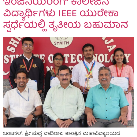
ಇಂಜಿನಿಯರಿಂಗ್ ಕಾಲೇಜಿನ
ವಿದ್ಯಾರ್ಥಿಗಳು IEEE ಯುರೇಕಾ
ಸ್ಪರ್ಧೆಯಲ್ಲಿ ತೃತೀಯ ಬಹುಮಾನ
ಬಂಟಕಲ್: ಶ್ರೀ ಮಧ್ವ ವಾದಿರಾಜ ತಾಂತ್ರಿಕ ಮಹಾವಿದ್ಯಾಲಯದ