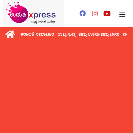
ಕರಾವಳಿ ಸಮಾಚಾರ
ರಾಜ್ಯ ಸುದ್ದಿ
ನಮ್ಮ ಊರು-ನಮ್ಮ ಬೇರು
ದೇಶ