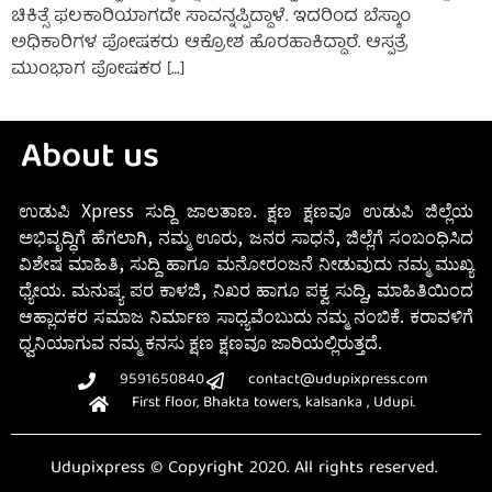
ಚಿಕಿತ್ಸೆ ಫಲಕಾರಿಯಾಗದೇ ಸಾವನ್ನಪ್ಪಿದ್ದಾಳೆ. ಇದರಿಂದ ಬೆಸ್ಕಾಂ
ಅಧಿಕಾರಿಗಳ ಪೋಷಕರು ಆಕ್ರೋಶ ಹೊರಹಾಕಿದ್ದಾರೆ. ಆಸ್ಪತ್ರೆ
ಮುಂಭಾಗ ಪೋಷಕರ […]
About us
ಉಡುಪಿ Xpress ಸುದ್ದಿ ಜಾಲತಾಣ. ಕ್ಷಣ ಕ್ಷಣವೂ ಉಡುಪಿ ಜಿಲ್ಲೆಯ
ಅಭಿವೃದ್ಧಿಗೆ ಹೆಗಲಾಗಿ, ನಮ್ಮ ಊರು, ಜನರ ಸಾಧನೆ, ಜಿಲ್ಲೆಗೆ ಸಂಬಂಧಿಸಿದ
ವಿಶೇಷ ಮಾಹಿತಿ, ಸುದ್ದಿ ಹಾಗೂ ಮನೋರಂಜನೆ ನೀಡುವುದು ನಮ್ಮ ಮುಖ್ಯ
ಧ್ಯೇಯ. ಮನುಷ್ಯ ಪರ ಕಾಳಜಿ, ನಿಖರ ಹಾಗೂ ಪಕ್ವ ಸುದ್ದಿ, ಮಾಹಿತಿಯಿಂದ
ಆಹ್ಲಾದಕರ ಸಮಾಜ ನಿರ್ಮಾಣ ಸಾಧ್ಯವೆಂಬುದು ನಮ್ಮ ನಂಬಿಕೆ. ಕರಾವಳಿಗೆ
ಧ್ವನಿಯಾಗುವ ನಮ್ಮ ಕನಸು ಕ್ಷಣ ಕ್ಷಣವೂ ಜಾರಿಯಲ್ಲಿರುತ್ತದೆ.
9591650840
contact@udupixpress.com
First floor, Bhakta towers, kalsanka , Udupi.
Udupixpress © Copyright 2020. All rights reserved.