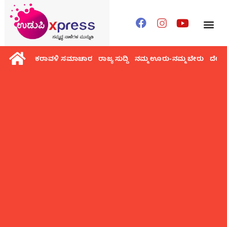
ಕರಾವಳಿ ಸಮಾಚಾರ
ರಾಜ್ಯ ಸುದ್ದಿ
ನಮ್ಮ ಊರು-ನಮ್ಮ ಬೇರು
ದೇಶ