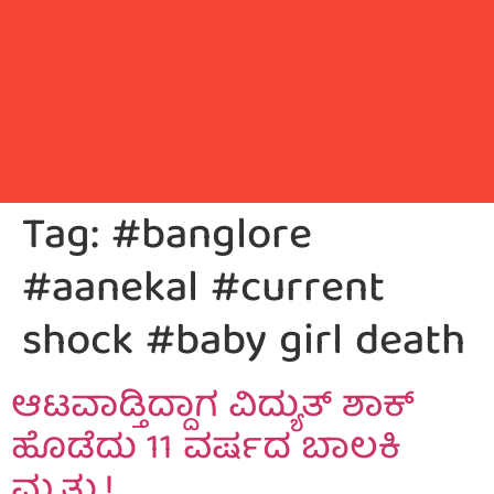
Tag:
#banglore
#aanekal #current
shock #baby girl death
ಆಟವಾಡ್ತಿದ್ದಾಗ ವಿದ್ಯುತ್‌ ಶಾಕ್‌
ಹೊಡೆದು 11 ವರ್ಷದ ಬಾಲಕಿ
ಮೃತ್ಯು.!