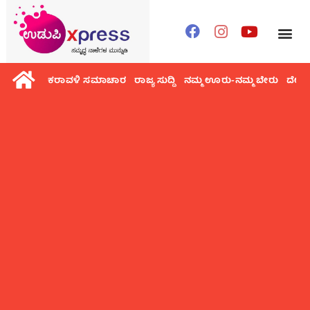
ಕರಾವಳಿ ಸಮಾಚಾರ
ರಾಜ್ಯ ಸುದ್ದಿ
ನಮ್ಮ ಊರು-ನಮ್ಮ ಬೇರು
ದೇಶ