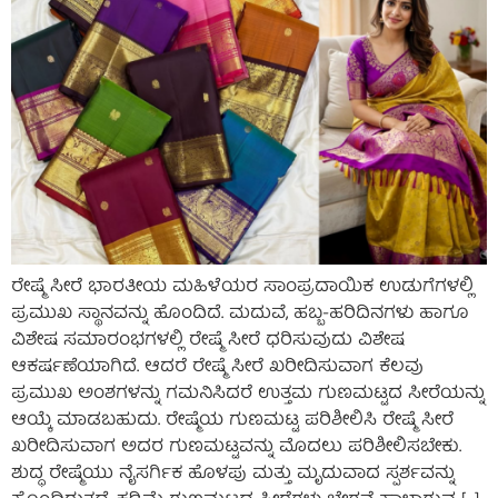
ರೇಷ್ಮೆ ಸೀರೆ ಭಾರತೀಯ ಮಹಿಳೆಯರ ಸಾಂಪ್ರದಾಯಿಕ ಉಡುಗೆಗಳಲ್ಲಿ
ಪ್ರಮುಖ ಸ್ಥಾನವನ್ನು ಹೊಂದಿದೆ. ಮದುವೆ, ಹಬ್ಬ-ಹರಿದಿನಗಳು ಹಾಗೂ
ವಿಶೇಷ ಸಮಾರಂಭಗಳಲ್ಲಿ ರೇಷ್ಮೆ ಸೀರೆ ಧರಿಸುವುದು ವಿಶೇಷ
ಆಕರ್ಷಣೆಯಾಗಿದೆ. ಆದರೆ ರೇಷ್ಮೆ ಸೀರೆ ಖರೀದಿಸುವಾಗ ಕೆಲವು
ಪ್ರಮುಖ ಅಂಶಗಳನ್ನು ಗಮನಿಸಿದರೆ ಉತ್ತಮ ಗುಣಮಟ್ಟದ ಸೀರೆಯನ್ನು
ಆಯ್ಕೆ ಮಾಡಬಹುದು. ರೇಷ್ಮೆಯ ಗುಣಮಟ್ಟ ಪರಿಶೀಲಿಸಿ ರೇಷ್ಮೆ ಸೀರೆ
ಖರೀದಿಸುವಾಗ ಅದರ ಗುಣಮಟ್ಟವನ್ನು ಮೊದಲು ಪರಿಶೀಲಿಸಬೇಕು.
ಶುದ್ಧ ರೇಷ್ಮೆಯು ನೈಸರ್ಗಿಕ ಹೊಳಪು ಮತ್ತು ಮೃದುವಾದ ಸ್ಪರ್ಶವನ್ನು