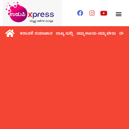
ಕರಾವಳಿ ಸಮಾಚಾರ
ರಾಜ್ಯ ಸುದ್ದಿ
ನಮ್ಮ ಊರು-ನಮ್ಮ ಬೇರು
ದೇಶ