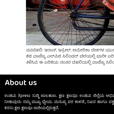
ನವದೆಹಲಿ: ಇರಾನ್, ಇಸ್ರೇಲ್, ಅಮೇರಿಕಾ ದೇಶಗಳ ಯುದ್ಧ 
ಕೆಜಿ ವಾಣಿಜ್ಯ ಎಲ್‌ಪಿಜಿ ಸಿಲಿಂಡರ್ ಬೆಲೆಯಲ್ಲಿ ಭಾರೀ
ತಿಳಿಸಿವೆ. ಈ ಏರಿಕೆಯ ನಂತರ ದೆಹಲಿಯಲ್ಲಿ ವಾಣಿಜ್ಯ ಸಿಲಿಂ
About us
ಉಡುಪಿ Xpress ಸುದ್ದಿ ಜಾಲತಾಣ. ಕ್ಷಣ ಕ್ಷಣವೂ ಉಡುಪಿ ಜಿಲ್ಲೆಯ ಅಭಿವ
ನೀಡುವುದು ನಮ್ಮ ಮುಖ್ಯ ಧ್ಯೇಯ. ಮನುಷ್ಯ ಪರ ಕಾಳಜಿ, ನಿಖರ ಹಾಗೂ ಪಕ್ವ
ಕನಸು ಕ್ಷಣ ಕ್ಷಣವೂ ಜಾರಿಯಲ್ಲಿರುತ್ತದೆ.