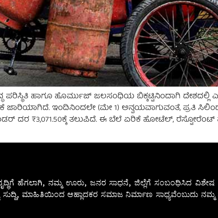
ಪರಿಸ್ಥಿತಿ ಹಾಗೂ ಹೊರ್ಮುಜ್ ಜಲಸಂಧಿಯ ಬಿಕ್ಕಟ್ಟಿನಿಂದಾಗಿ ದೇಶದಲ್ಲಿ ಎ
 ಏರಿಕೆ ಜಾರಿಯಾಗಿದೆ. ಇಂದಿನಿಂದಲೇ (ಮೇ 1) ಅನ್ವಯವಾಗುವಂತೆ, ಪ್ರತಿ ಸ
ಡರ್ ದರ ₹3,071.50ಕ್ಕೆ ತಲುಪಿದೆ. ಈ ಬೆಲೆ ಏರಿಕೆ ಹೋಟೆಲ್‌, ರೆಸ್ಟೋರೆಂಟ
ೃದ್ಧಿಗೆ ಹೆಗಲಾಗಿ, ನಮ್ಮ ಊರು, ಜನರ ಸಾಧನೆ, ಜಿಲ್ಲೆಗೆ ಸಂಬಂಧಿಸಿದ ವಿಶ
 ಸುದ್ದಿ, ಮಾಹಿತಿಯಿಂದ ಆಹ್ಲಾದಕರ ಸಮಾಜ ನಿರ್ಮಾಣ ಸಾಧ್ಯವೆಂಬುದು ನಮ್ಮ ನ