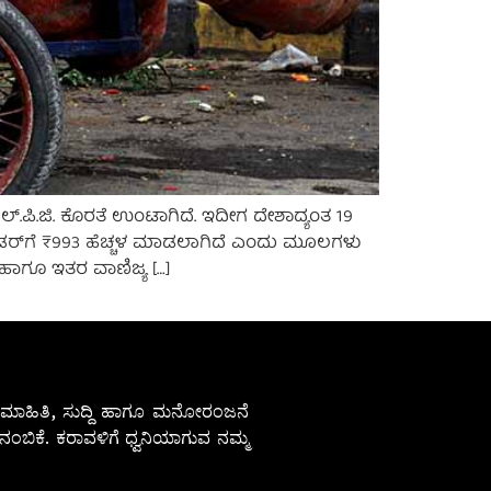
ಲ್.ಪಿ.ಜಿ. ಕೊರತೆ ಉಂಟಾಗಿದೆ. ಇದೀಗ ದೇಶಾದ್ಯಂತ 19
ಿಲಿಂಡರ್‌ಗೆ ₹993 ಹೆಚ್ಚಳ ಮಾಡಲಾಗಿದೆ ಎಂದು ಮೂಲಗಳು
್ ಹಾಗೂ ಇತರ ವಾಣಿಜ್ಯ […]
ೇಷ ಮಾಹಿತಿ, ಸುದ್ದಿ ಹಾಗೂ ಮನೋರಂಜನೆ
ಂಬಿಕೆ. ಕರಾವಳಿಗೆ ಧ್ವನಿಯಾಗುವ ನಮ್ಮ