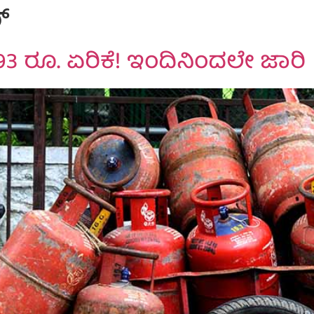
್
993 ರೂ. ಏರಿಕೆ! ಇಂದಿನಿಂದಲೇ ಜಾರಿ