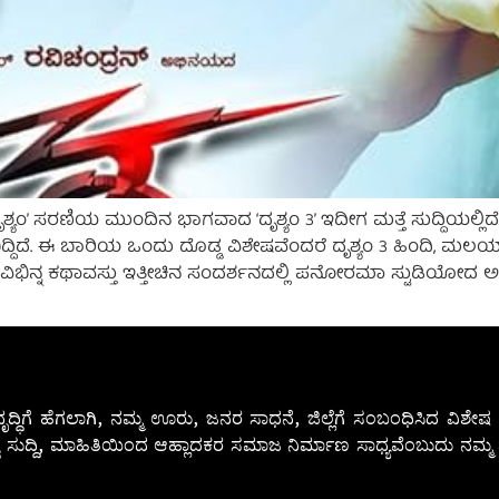
ಂ’ ಸರಣಿಯ ಮುಂದಿನ ಭಾಗವಾದ ‘ದೃಶ್ಯಂ 3’ ಇದೀಗ ಮತ್ತೆ ಸುದ್ದಿಯಲ್ಲಿದೆ. ಈ 
ೆ. ಈ ಬಾರಿಯ ಒಂದು ದೊಡ್ಡ ವಿಶೇಷವೆಂದರೆ ದೃಶ್ಯಂ 3 ಹಿಂದಿ, ಮಲಯಾಳಂ ಹಾ
ಿಭಿನ್ನ ಕಥಾವಸ್ತು ಇತ್ತೀಚಿನ ಸಂದರ್ಶನದಲ್ಲಿ ಪನೋರಮಾ ಸ್ಟುಡಿಯೋದ ಅ
ೃದ್ಧಿಗೆ ಹೆಗಲಾಗಿ, ನಮ್ಮ ಊರು, ಜನರ ಸಾಧನೆ, ಜಿಲ್ಲೆಗೆ ಸಂಬಂಧಿಸಿದ ವಿಶ
 ಸುದ್ದಿ, ಮಾಹಿತಿಯಿಂದ ಆಹ್ಲಾದಕರ ಸಮಾಜ ನಿರ್ಮಾಣ ಸಾಧ್ಯವೆಂಬುದು ನಮ್ಮ ನ