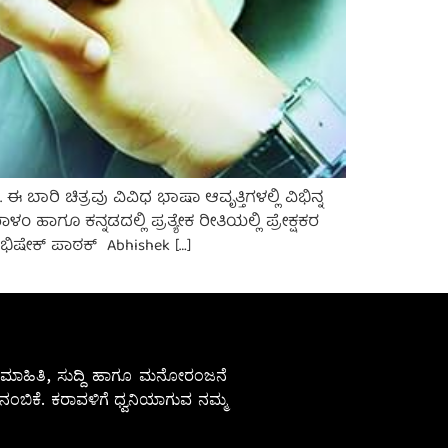
ಬಾರಿ ಚಿತ್ರವು ವಿವಿಧ ಭಾಷಾ ಆವೃತ್ತಿಗಳಲ್ಲಿ ವಿಭಿನ್ನ
ಗೂ ಕನ್ನಡದಲ್ಲಿ ಪ್ರತ್ಯೇಕ ರೀತಿಯಲ್ಲಿ ಪ್ರೇಕ್ಷಕರ
ಭಿಷೇಕ್ ಪಾಠಕ್ Abhishek […]
ೇಷ ಮಾಹಿತಿ, ಸುದ್ದಿ ಹಾಗೂ ಮನೋರಂಜನೆ
ಂಬಿಕೆ. ಕರಾವಳಿಗೆ ಧ್ವನಿಯಾಗುವ ನಮ್ಮ