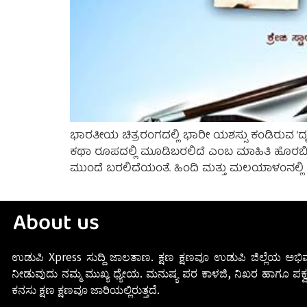
ಭಾರತೀಯ ಚಿತ್ರರಂಗದಲ್ಲಿ ಭಾರೀ ಯಶಸ್ಸು ಕಂಡಿರುವ ‘ದೃಶ್ಯ
ಕಥಾ ರೂಪದಲ್ಲಿ ಮೂಡಿಬರಲಿದೆ ಎಂಬ ಮಾಹಿತಿ ಹೊರಬಿದ್ದಿದ
ಮುಂದೆ ಬರಲಿದೆಯಂತೆ. ಹಿಂದಿ ಮತ್ತು ಮಲಯಾಳಂನಲ್ಲಿ ವ
About us
ಉಡುಪಿ Xpress ಸುದ್ದಿ ಜಾಲತಾಣ. ಕ್ಷಣ ಕ್ಷಣವೂ ಉಡುಪಿ ಜಿಲ್ಲೆಯ ಅಭಿವ
ನೀಡುವುದು ನಮ್ಮ ಮುಖ್ಯ ಧ್ಯೇಯ. ಮನುಷ್ಯ ಪರ ಕಾಳಜಿ, ನಿಖರ ಹಾಗೂ ಪಕ್ವ
ಕನಸು ಕ್ಷಣ ಕ್ಷಣವೂ ಜಾರಿಯಲ್ಲಿರುತ್ತದೆ.