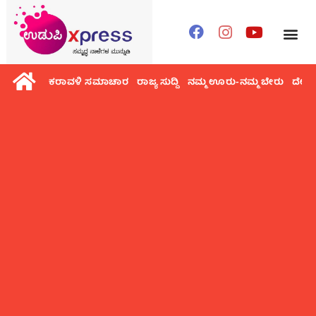
ಕರಾವಳಿ ಸಮಾಚಾರ
ರಾಜ್ಯ ಸುದ್ದಿ
ನಮ್ಮ ಊರು-ನಮ್ಮ ಬೇರು
ದೇಶ