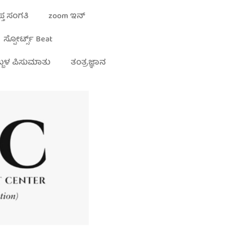
್ತ ಸಂಗತಿ
zoom ಇನ್
ಸ್ಪೋರ್ಟ್ಸ್ Beat
್ಬಳ ಪಿಸುಮಾತು
ತಂತ್ರಜ್ಞಾನ