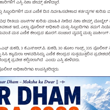
ಳಿಗೆ ಎಸ್ಪಿ ನಿಶಾ ಜೇಮ್ಸ್ ಹೇಳಿದ್ದಾರೆ.
ು ಸಿಬ್ಬಂದಿಗಳಿಗೆ ಮತ ಎಣಿಕೆ ದಿನ ನಿರ್ವಹಿಸಬೇಕಾದ ಕರ್ತವ್ಯಗಳ ಕುರಿತು
ಿಧ ರೀತಿಯ ಪಾಸ್‍ಗಳ ಕುರಿತು ಮಾಹಿತಿ ನೀಡಿದ ನಿಶಾ ಜೇಮ್ಸ್, ಮೊಬೈಲ್
ಕಾಶ ಇದೆ, ಎಲ್ಲಾ ಪೊಲೀಸ್ ಅಧಿಕಾರಿ ಮತ್ತು ಸಿಬ್ಬಂದಿಗಳು ತಮಗೆ ನಿಯೋ
ೆ ಮತ ಎಣಿಕೆ ಕೇಂದ್ರದ ಹೊರಗೆ ಸಂಚಾರ ವ್ಯವಸ್ಥೆ ಮತ್ತು ಪಾರ್ಕಿಂಗ್ ವ್
ಫ್ ತುಕಡಿ, 3 ಕೆ.ಎಸ್.ಆರ್.ಪಿ. ತುಕಡಿ, 30 ಹೋಂ ಗಾಡ್ರ್ಸ್, 335 ಪೊಲೀಸ್ ಸ
ು ಸಿಸಿ ಕ್ಯಾಮೆರಾ ಅಳವಡಿಸಿದ್ದು, ಎಣಿಕೆ ಕೇಂದ್ರದ ಸುತ್ತಮುತ್ತಲಿನ ಪ್ರದೇಶದಲ
ದ್ರಕ್ಕೆ ಪ್ರವೇಶ ಕಲ್ಪಿಸಲಾಗಿದೆ ಎಂದು ಎಸ್ಪಿ ಹೇಳಿದರು.
ಪೊಲೀಸ್ ಅಧಿಕಾರಿಗಳು ಉಪಸ್ಥಿತರಿದ್ದರು.