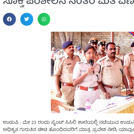
ಸೂಕ್ತ ಪರಿಶೀಲನೆ ನಂತರ ಮತ ಎಣಿಕೆ
ಉಡುಪಿ : ಮೇ 23 ರಂದು ಸೈಂಟ್ ಸಿಸಿಲಿ ಶಾಲೆಯಲ್ಲಿ ನಡೆಯುವ ಉಡುಪಿ
ಅಧಿಕೃತ ಗುರುತಿನ ಚೀಟಿ ಹೊಂದಿದವರಿಗೆ ಮಾತ್ರ ಪ್ರವೇಶ ನೀಡಿ, ಯಾವು