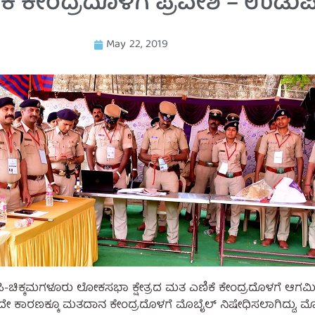
 ಕೇಂದ್ರದೊಳಗೆ ಪ್ರವೇಶ – ಉಡುಪಿ ಎ
May 22, 2019
-ಚಿಕ್ಕಮಗಳೂರು ಲೋಕಸಭಾ ಕ್ಷೇತ್ರದ ಮತ ಎಣಿಕೆ ಕೇಂದ್ರದೊಳಗೆ ಆಗಮಿಸು
ದೇ ಕಾರಣಕ್ಕೂ ಮತದಾನ ಕೇಂದ್ರದೊಳಗೆ ಮೊಬೈಲ್ ನಿಷೇಧಿಸಲಾಗಿದ್ದು, ಮೊಬ