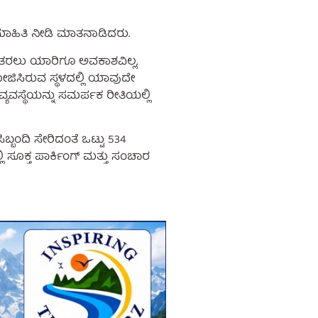
 ಮಾಹಿತಿ ನೀಡಿ ಮಾತನಾಡಿದರು.
 ತರಲು ಯಾರಿಗೂ ಅವಕಾಶವಿಲ್ಲ,
ಜಿಸಿರುವ ಸ್ಥಳದಲ್ಲಿ ಯಾವುದೇ
ಯವಸ್ಥೆಯನ್ನು ಸಮರ್ಪಕ ರೀತಿಯಲ್ಲಿ
ಿಬ್ಬಂದಿ ಸೇರಿದಂತೆ ಒಟ್ಟು 534
್ಲಿ ಸೂಕ್ತ ಪಾರ್ಕಿಂಗ್ ಮತ್ತು ಸಂಚಾರ