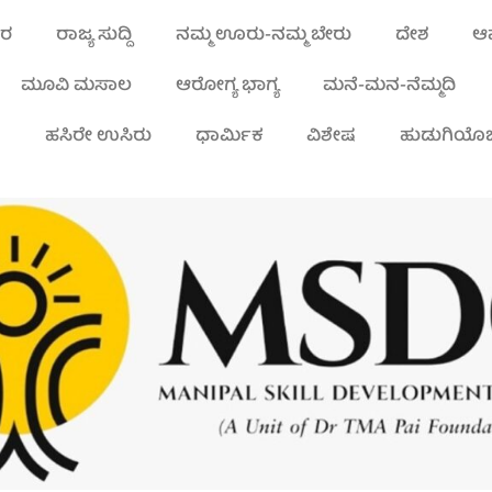
ಾರ
ರಾಜ್ಯ ಸುದ್ದಿ
ನಮ್ಮ ಊರು-ನಮ್ಮ ಬೇರು
ದೇಶ
ಆಪ
ಮೂವಿ ಮಸಾಲ
ಆರೋಗ್ಯ ಭಾಗ್ಯ
ಮನೆ-ಮನ-ನೆಮ್ಮದಿ
ಾ
ಹಸಿರೇ ಉಸಿರು
ಧಾರ್ಮಿಕ
ವಿಶೇಷ
ಹುಡುಗಿಯೊಬ