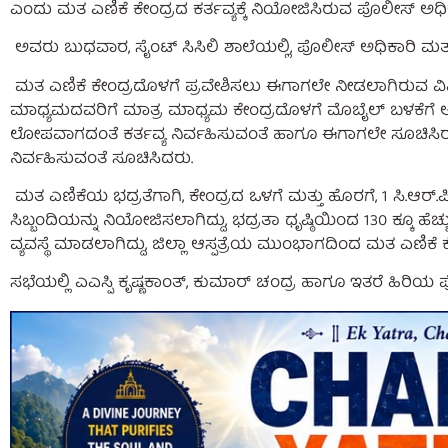
ಎಂದು ಮತ ಎಣಿಕೆ ಕೇಂದ್ರದ ಕರ್ತವ್ಯಕ್ಕೆ ನಿಯೋಜಿಸಿರುವ ಪೊಲೀಸ್ ಅಧಿಕಾರಿಗ
ಅವರು ಬುಧವಾರ, ಸೈಂಟ್ ಸಿಸಿಲಿ ಶಾಲೆಯಲ್ಲಿ, ಪೊಲೀಸ್ ಅಧಿಕಾರಿ ಮತ್ತ
ಮತ ಎಣಿಕೆ ಕೇಂದ್ರದೊಳಗೆ ಪ್ರವೇಶಿಸಲು ಈಗಾಗಲೇ ನೀಡಲಾಗಿರುವ ವಿವ
ಮಾಧ್ಯಮದವರಿಗೆ ಮಾತ್ರ ಮಾಧ್ಯಮ ಕೇಂದ್ರದೊಳಗೆ ಮೊಬೈಲ್ ಬಳಕೆಗೆ ಅವ
ಲೋಪವಾಗದಂತೆ ಕರ್ತವ್ಯ ನಿರ್ವಹಿಸುವಂತೆ ಹಾಗೂ ಈಗಾಗಲೇ ಸೂಚಿಸಿರುವಂತ
ನಿರ್ವಹಿಸುವಂತೆ ಸೂಚಿಸಿದರು.
ಮತ ಎಣಿಕೆಯ ಭದ್ರತೆಗಾಗಿ, ಕೇಂದ್ರದ ಒಳಗೆ ಮತ್ತು ಹೊರಗೆ, 1 ಸಿ.ಆರ್.ಪಿ.ಎ
ಸಿಬ್ಬಂದಿಯನ್ನು ನಿಯೋಜಿಸಲಾಗಿದ್ದು, ಭದ್ರತಾ ಧೃಷ್ಠಿಯಿಂದ 130 ಕ್ಕೂ ಹೆಚ್ಚ
ವ್ಯವಸ್ಥೆ ಮಾಡಲಾಗಿದ್ದು, ಜಿಲ್ಲಾ ಆಸ್ಪತ್ರೆಯ ಮುಂಭಾಗದಿಂದ ಮತ ಎಣಿಕೆ ಕೆಂ
ಸಭೆಯಲ್ಲಿ ಎಎಸ್ಪಿ ಕೃಷ್ಣಕಾಂತ್, ಕುಮಾರ್ ಚಂದ್ರ ಹಾಗೂ ಇತರೆ ಹಿರಿಯ 