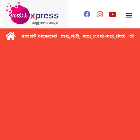
ಕರಾವಳಿ ಸಮಾಚಾರ
ರಾಜ್ಯ ಸುದ್ದಿ
ನಮ್ಮ ಊರು-ನಮ್ಮ ಬೇರು
ದೇಶ