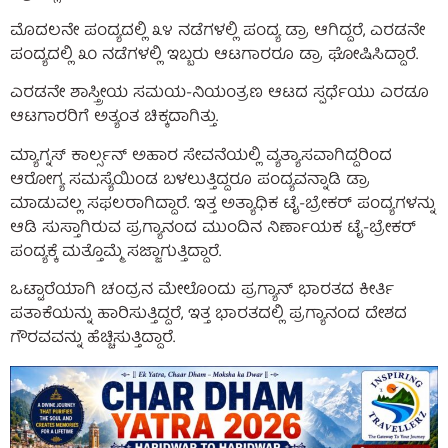
ಮೊದಲನೇ ಪಂದ್ಯದಲ್ಲಿ ೩೪ ನಡೆಗಳಲ್ಲಿ ಪಂದ್ಯ ಡ್ರಾ ಆಗಿದ್ದರೆ, ಎರಡನೇ
ಪಂದ್ಯದಲ್ಲಿ ೩೦ ನಡೆಗಳಲ್ಲಿ ಇಬ್ಬರು ಆಟಗಾರರೂ ಡ್ರಾ ಘೋಷಿಸಿದ್ದಾರೆ.
ಎರಡನೇ ಶಾಸ್ತ್ರೀಯ ಸಮಯ-ನಿಯಂತ್ರಣ ಆಟದ ಸ್ಪರ್ಧೆಯು ಎರಡೂ
ಆಟಗಾರರಿಗೆ ಅತ್ಯಂತ ಚಿಕ್ಕದಾಗಿತ್ತು.
ಮ್ಯಾಗ್ನಸ್ ಕಾರ್ಲ್ಸನ್ ಅಹಾರ ಸೇವನೆಯಲ್ಲಿ ವ್ಯತ್ಯಾಸವಾಗಿದ್ದರಿಂದ
ಆರೋಗ್ಯ ಸಮಸ್ಯೆಯಿಂಡ ಬಳಲುತ್ತಿದ್ದರೂ ಪಂದ್ಯವನ್ನಾಡಿ ಡ್ರಾ
ಮಾಡುವಲ್ಲ ಸಫಲರಾಗಿದ್ದಾರೆ. ಇತ್ತ ಅತ್ಯಾಧಿಕ ಟೈ-ಬ್ರೇಕರ್ ಪಂದ್ಯಗಳನ್ನು
ಆಡಿ ಸುಸ್ತಾಗಿರುವ ಪ್ರಗ್ಯಾನಂದ ಮುಂದಿನ ನಿರ್ಣಾಯಕ ಟೈ-ಬ್ರೇಕರ್
ಪಂದ್ಯಕ್ಕೆ ಮತ್ತೊಮ್ಮೆ ಸಜ್ಜಾಗುತ್ತಿದ್ದಾರೆ.
ಒಟ್ಟಾರೆಯಾಗಿ ಚಂದ್ರನ ಮೇಲೊಂದು ಪ್ರಗ್ಯಾನ್ ಭಾರತದ ಕೀರ್ತಿ
ಪತಾಕೆಯನ್ನು ಹಾರಿಸುತ್ತಿದ್ದರೆ, ಇತ್ತ ಭಾರತದಲ್ಲಿ ಪ್ರಗ್ಯಾನಂದ ದೇಶದ
ಗೌರವವನ್ನು ಹೆಚ್ಚಿಸುತ್ತಿದ್ದಾರೆ.