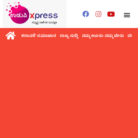
ಕರಾವಳಿ ಸಮಾಚಾರ
ರಾಜ್ಯ ಸುದ್ದಿ
ನಮ್ಮ ಊರು-ನಮ್ಮ ಬೇರು
ದೇಶ