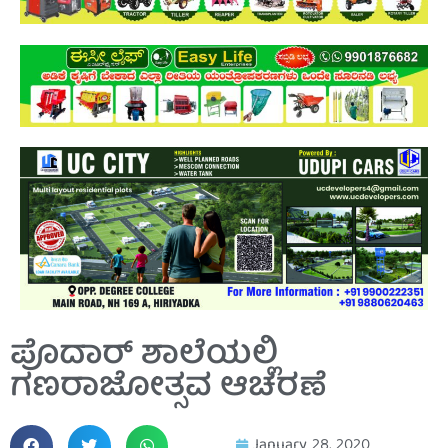
ಪೊದಾರ್ ಶಾಲೆಯಲ್ಲಿ
ಗಣರಾಜೋತ್ಸವ ಆಚರಣೆ
January 28, 2020