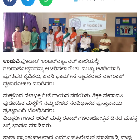
ಉಡುಪಿ
:ಪೊದಾರ್ ಇಂಟರ್‌ನ್ಯಾಷನಲ್ ಶಾಲೆಯಲ್ಲಿ
ಗಣರಾಜೋತ್ಸವವನ್ನು ಆಚರಿಸಲಾಯಿತು. ಮುಖ್ಯ ಅತಿಥಿಯಾಗಿ
ಪ್ರಗತಿಪರ ಕೃಷಿಕರು, ಜನನಿ ಫಾರ್ಮ್‌ನ ಸ್ಥಾಪಕರಾದ ನಾಗರಾಜ್
ಧ್ವಜಾರೋಹಣ ಮಾಡಿದರು.
ಮಕ್ಕಳಿಂದ ದೇಶಭಕ್ತಿ ಗೀತೆ ಗಾಯನ ನಡೆಯಿತು. ಶಿಕ್ಷಕಿ ವೇದಾವತಿ
ಪುರೋಹಿತ ಮಕ್ಕಳಿಗೆ ನಮ್ಮ ದೇಶದ ಸಂವಿಧಾನದ ಪ್ರಸ್ತಾವನೆಯ
ಪ್ರತಿಜ್ಞಾವಿಧಿ ಬೋಧಿಸಿದರು.
ವಿದ್ಯಾರ್ಥಿಗಳಾದ ಅದಿತ್ ಮತ್ತು ರಶಾದ್ ಗಣರಾಜೋತ್ಸವ ದಿನದ ಮಹತ್ವ
ಬಗ್ಗೆ ಭಾಷಣ ಮಾಡಿದರು.
ಶಾಲಾ ಪ್ರಾಂಶುಪಾಲರಾದ ಎಮ್.ಎಸ್.ಹಿರೇಮಠ ಮಾತನಾಡಿ, ನಾವು