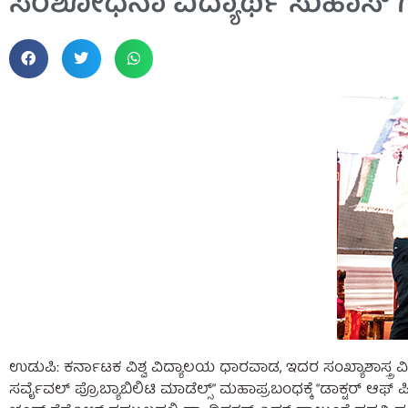
ಸಂಶೋಧನಾ ವಿದ್ಯಾರ್ಥಿ ಸುಹಾಸ್ ಗ
ಉಡುಪಿ: ಕರ್ನಾಟಕ ವಿಶ್ವ ವಿದ್ಯಾಲಯ ಧಾರವಾಡ, ಇದರ ಸಂಖ್ಯಾಶಾಸ್ತ್ರ
ಸರ್ವೈವಲ್ ಪ್ರೊಬ್ಯಾಬಿಲಿಟಿ ಮಾಡೆಲ್ಸ್” ಮಹಾಪ್ರಬಂಧಕ್ಕೆ “ಡಾಕ್ಟರ್ ಆ