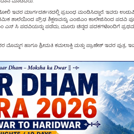
್ರದಾನ ಮಾಡಿದರು.
.ಬಿ ಮುನೋಲಿ ಇವರ ಮಾರ್ಗದರ್ಶನದಲ್ಲಿ ಪ್ರಬಂಧ ಮಂಡಿಸಿದ್ದಾರೆ. ಇವರು ಉ
ಥಮಿಕ ಶಾಲೆಯಿಂದ ಪ್ರೌಢ ಶಿಕ್ಷಣವನ್ನು, ಎಂಜಿಎಂ ಕಾಲೇಜಿನಿಂದ ಪದವಿ ಪ
 ಎಂ ಎಸ್ ಸಿ ಪದವಿಯನ್ನು ಪಡೆದು, ಮೂರು ಚಿನ್ನದ ಪದಕಗಳೊಂದಿಗೆ ಪ್ರಥಮ ಶ
ಮೊಮ್ಮಗ ಹಾಗೂ ಶ್ರೀಮತಿ ಕಮಲಾಕ್ಷಿ ಮತ್ತು ಪ್ರಾಣೇಶ್ ಇವರ ಪುತ್ರ. ಇವರು ಪ