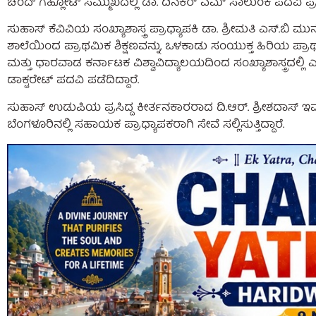
ಚಂದ್ ಗೆಹ್ಲೋಟ್ ಸಮ್ಮುಖದಲ್ಲಿ ಡಾ. ದಿನಕರ್ ಎಮ್ ಸಾಲುಂಕೆ ಪದವಿ ಪ
ಸುಹಾಸ್ ಕೆವಿವಿಯ ಸಂಖ್ಯಾಶಾಸ್ತ್ರ ಪ್ರಾಧ್ಯಾಪಕಿ ಡಾ. ಶ್ರೀಮತಿ ಎಸ್
ಶಾಲೆಯಿಂದ ಪ್ರಾಥಮಿಕ ಶಿಕ್ಷಣವನ್ನು, ಒಳಕಾಡು ಸಂಯುಕ್ತ ಹಿರಿಯ ಪ್ರಾ
ಮತ್ತು ಧಾರವಾಡ ಕರ್ನಾಟಕ ವಿಶ್ವಾವಿದ್ಯಾಲಯದಿಂದ ಸಂಖ್ಯಾಶಾಸ್ತ್ರದಲ್ಲಿ
ಡಾಕ್ಟರೇಟ್ ಪದವಿ ಪಡೆದಿದ್ದಾರೆ.
ಸುಹಾಸ್ ಉಡುಪಿಯ ಪ್ರಸಿದ್ದ ಕೀರ್ತನಕಾರರಾದ ದಿ.ಆರ್. ಶ್ರೀಶದಾಸ್ ಇವರ 
ಬೆಂಗಳೂರಿನಲ್ಲಿ ಸಹಾಯಕ ಪ್ರಾಧ್ಯಾಪಕರಾಗಿ ಸೇವೆ ಸಲ್ಲಿಸುತ್ತಿದ್ದಾರೆ.