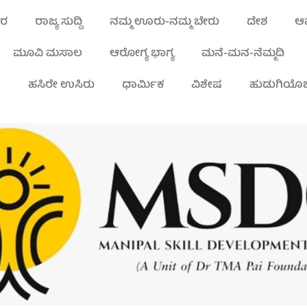
ಾರ
ರಾಜ್ಯ ಸುದ್ದಿ
ನಮ್ಮ ಊರು-ನಮ್ಮ ಬೇರು
ದೇಶ
ಆಪ
ಮೂವಿ ಮಸಾಲ
ಆರೋಗ್ಯ ಭಾಗ್ಯ
ಮನೆ-ಮನ-ನೆಮ್ಮದಿ
ಾ
ಹಸಿರೇ ಉಸಿರು
ಧಾರ್ಮಿಕ
ವಿಶೇಷ
ಹುಡುಗಿಯೊಬ