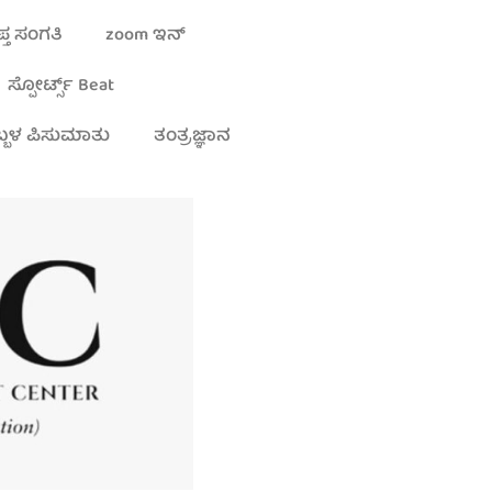
್ತ ಸಂಗತಿ
zoom ಇನ್
ಸ್ಪೋರ್ಟ್ಸ್ Beat
್ಬಳ ಪಿಸುಮಾತು
ತಂತ್ರಜ್ಞಾನ