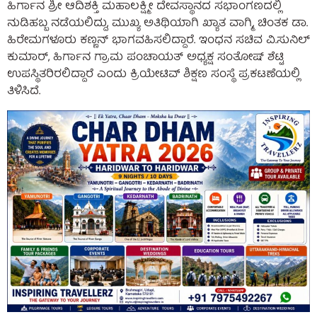
ಹಿರ್ಗಾನ ಶ್ರೀ ಆದಿಶಕ್ತಿ ಮಹಾಲಕ್ಷ್ಮೀ ದೇವಸ್ಥಾನದ ಸಭಾಂಗಣದಲ್ಲಿ
ನುಡಿಹಬ್ಬ ನಡೆಯಲಿದ್ದು, ಮುಖ್ಯ ಅತಿಥಿಯಾಗಿ ಖ್ಯಾತ ವಾಗ್ಮಿ, ಚಿಂತಕ ಡಾ.
ಹಿರೇಮಗಳೂರು ಕಣ್ಣನ್ ಭಾಗವಹಿಸಲಿದ್ದಾರೆ. ಇಂಧನ ಸಚಿವ ವಿ.ಸುನಿಲ್
ಕುಮಾರ್, ಹಿರ್ಗಾನ ಗ್ರಾಮ ಪಂಚಾಯತ್ ಅಧ್ಯಕ್ಷ ಸಂತೋಷ್ ಶೆಟ್ಟಿ
ಉಪಸ್ಥಿತರಿರಲಿದ್ದಾರೆ ಎಂದು ಕ್ರಿಯೇಟಿವ್ ಶಿಕ್ಷಣ ಸಂಸ್ಥೆ ಪ್ರಕಟಣೆಯಲ್ಲಿ
ತಿಳಿಸಿದೆ.