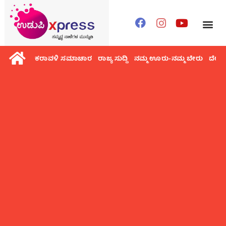
ಕರಾವಳಿ ಸಮಾಚಾರ
ರಾಜ್ಯ ಸುದ್ದಿ
ನಮ್ಮ ಊರು-ನಮ್ಮ ಬೇರು
ದೇಶ